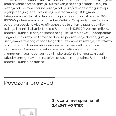
podrezivanje drveća, grmlja i usitnjavanje zelenog otpada. Debljina
rezanja od 150 mm i brzina rezanja od 6,8 ​​m/s takođe omogućavaju
piljenje debljih grana i olakšavaju proređivanje gustih grana.
Integrirana zaštita ruku i lanca omogućava sigurno rukovanje. BC-
PS150-X pokreće snažan motor bez četkica. Ovaj motor bez četkica
osigurava posebno visoku efikasnost, duže vrijeme rada, dug vijek
trajanja i manje habanje. Kao dio Scheppach IXES 20-voltne serije, sve
baterije i punjači iz serije sistema mogu se kombinovati Kompaktan
i lagan akumulatorski trimer za drvo za podrezivanje drveća, grmlja i
usitnjavanje zelenog otpada Pogodan i za daske za rezanje, četvrtasto
i okruglo drvo ili za zanatske radove Motor bez četkica koji ne
zahtijeva održavanje s posebno visokom efikasnošću, dužim
vremenom rada , dug radni vek i nisko trošenje Kompaktan dizajn
također omogućava rad na teško dostupnim mjestima Solo model
baterija i punjač ne dolaze
Povezani proizvodi
Silk za trimer spiralna nit
2,4x347 VORTEX