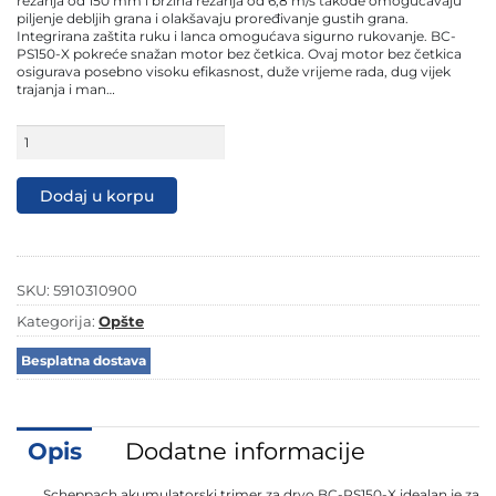
rezanja od 150 mm i brzina rezanja od 6,8 ​​m/s takođe omogućavaju
piljenje debljih grana i olakšavaju proređivanje gustih grana.
Integrirana zaštita ruku i lanca omogućava sigurno rukovanje. BC-
PS150-X pokreće snažan motor bez četkica. Ovaj motor bez četkica
osigurava posebno visoku efikasnost, duže vrijeme rada, dug vijek
trajanja i man…
Scheppach
aku
lančana
pila
Dodaj u korpu
testera
Brushless
IXES
BC-
PS150-
SKU:
5910310900
X
-
Kategorija:
Opšte
Solo
količina
Besplatna dostava
Opis
Dodatne informacije
Scheppach akumulatorski trimer za drvo BC-PS150-X idealan je za