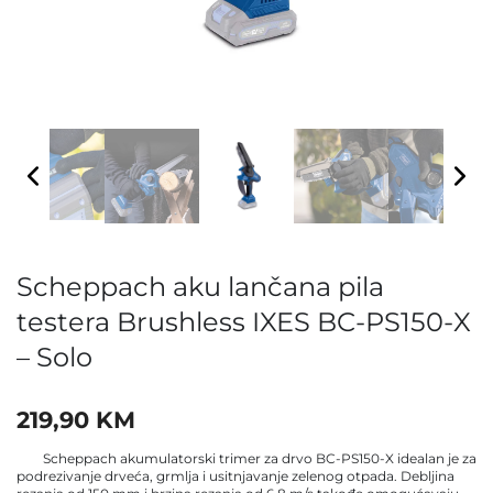
Scheppach aku lančana pila
testera Brushless IXES BC-PS150-X
– Solo
219,90
KM
Scheppach akumulatorski trimer za drvo BC-PS150-X idealan je za
podrezivanje drveća, grmlja i usitnjavanje zelenog otpada. Debljina