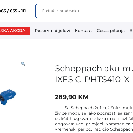
65 / 655 - 111
SKA AKCIJA!
Rezervni dijelovi
Kontakt
Česta pitanja
B
Scheppach aku mult
IXES C-PHTS410-X 
289,90
KM
Sa Scheppach 2u1 bežičnim multifun
živice mogu se lako podrezati sa zeml
različitih uglova, makaza ima 4 razl
odgovarajućoj primjeni. Naramenica 
vremenski period. Kao dio Scheppach IX