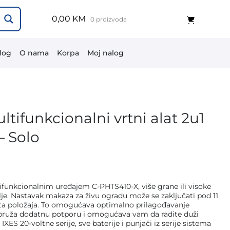
0,00 KM
0 proizvoda
log
O nama
Korpa
Moj nalog
ifunkcionalni vrtni alat 2u1
– Solo
kcionalnim uređajem C-PHTS410-X, više grane ili visoke
je. Nastavak makaza za živu ogradu može se zaključati pod 11
ičita položaja. To omogućava optimalno prilagođavanje
pruža dodatnu potporu i omogućava vam da radite duži
ES 20-voltne serije, sve baterije i punjači iz serije sistema