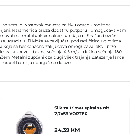
 sa zemlje. Nastavak makaza za živu ogradu može se
 primjeni. Naramenica pruža dodatnu potporu i omogućava vam
mbinovati sa multifunkcionalnim uređajem. Snažan bežični
se ugraditi u 11 Može se zaključati pod različitim uglovima
ipka koja se beskonačno zaključava omogućava lako i brzo
za stubove – brzina sečenja 4,5 m/s – dužina sečenja 180
 Metalni zupčanik za dugi vijek trajanja Zatezanje lanca i
o model baterija i punjač ne dolaze
Silk za trimer spiralna nit
2,7x56 VORTEX
24,39
KM