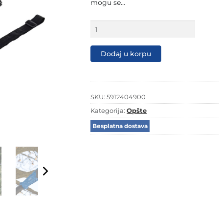
mogu se…
Scheppach
aku
multifunkcionalni
vrtni
Dodaj u korpu
alat
2u1
IXES
C-
PHTS410-
SKU:
5912404900
X
Kategorija:
Opšte
-
Solo
Besplatna dostava
količina