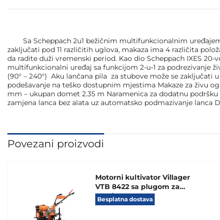
Sa Scheppach 2u1 bežičnim multifunkcionalnim uređajem C-PH
zaključati pod 11 različitih uglova, makaza ima 4 različita
da radite duži vremenski period. Kao dio Scheppach IXES 20-vo
multifunkcionalni uređaj sa funkcijom 2-u-1 za podrezivanje ži
(90° – 240°) Aku lančana pila za stubove može se zaključati u
podešavanje na teško dostupnim mjestima Makaze za živu ogra
mm – ukupan domet 2.35 m Naramenica za dodatnu podršku i ra
zamjena lanca bez alata uz automatsko podmazivanje lanca Dug
Povezani proizvodi
Motorni kultivator Villager
VTB 8422 sa plugom za
oranje
Besplatna dostava