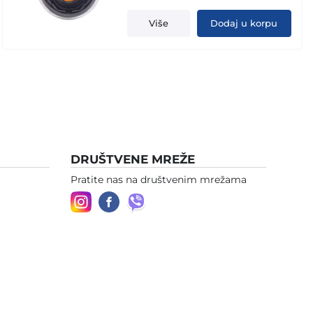
Više
Dodaj u korpu
DRUŠTVENE MREŽE
Pratite nas na društvenim mrežama