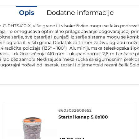
Opis
Dodatne informacije
TS410-X, više grane ili visoke živice mogu se lako podrezati
 položaja. To omogućava optimalno prilagođavanje odgovarajućoj
ltne serije, sve baterije i punjači iz serije sistema mogu se ko
vih ograda ili viših grana Dodatak za trimer za živu ogradu može 
 4 različita položaja (135° – 180°) Aluminijumska teleskopska š
du – dužina sečenja 410 mm – ukupan domet 2,6 m Lančane pile 
d bez zamora Neklizajuća meka ručka sa sigurnosnim prekidačem
otrajni noževi od laserski rezani i dijamantski rezani čelik Sol
8605032609652
Startni kanap 5,0x100