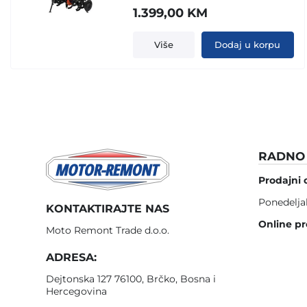
1.399,00
KM
Više
Dodaj u korpu
RADNO 
Prodajni 
Ponedelja
KONTAKTIRAJTE NAS
Online pr
Moto Remont Trade d.o.o.
ADRESA:
Dejtonska 127 76100, Brčko, Bosna i
Hercegovina