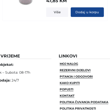
47,85
KM
Više
Dodaj u korpu
VRIJEME
LINKOVI
MOJ NALOG
objekat:
REZERVNI DIJELOVI
k – Subota: 08-17h
PITANJA I ODGOVORI
odaja:
24/7
KAKO KUPITI
POPUSTI
KONTAKT
POLITIKA ČUVANJA PODATAKA
POLITIKA PRIVATNOSTI