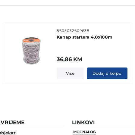
8605032609638
Kanap startera 4,0x100m
36,86
KM
Više
Dodaj u korpu
VRIJEME
LINKOVI
MOJ NALOG
objekat: