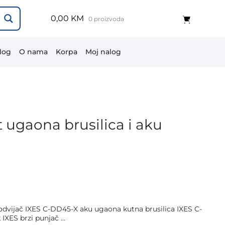
0,00 KM
0 proizvoda
log
O nama
Korpa
Moj nalog
 ugaona brusilica i aku
a odvijač IXES C-DD45-X aku ugaona kutna brusilica IXES C-
x IXES brzi punjač …