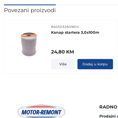
Povezani proizvodi
8605032609614
Kanap startera 3,0x100m
24,80
KM
Više
Dodaj u korpu
RADNO 
Prodajni 