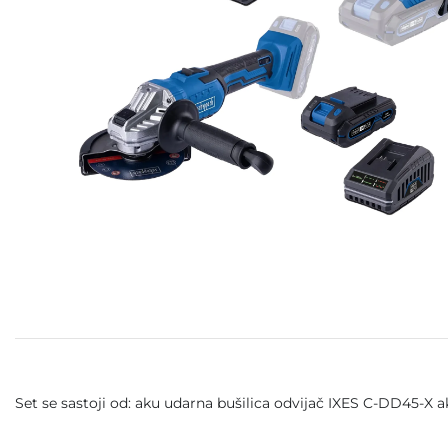
Set se sastoji od: aku udarna bušilica odvijač IXES C-DD45-X a