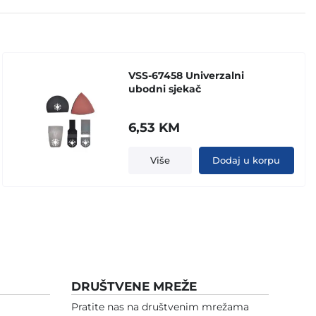
VSS-67458 Univerzalni
ubodni sjekač
6,53
KM
Više
Dodaj u korpu
DRUŠTVENE MREŽE
Pratite nas na društvenim mrežama