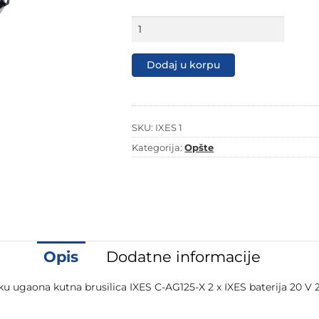
Scheppach
aku
set
ugaona
Dodaj u korpu
brusilica
i
aku
bušilica
IXES
SKU:
IXES 1
1
Kategorija:
Opšte
količina
Opis
Dodatne informacije
ku ugaona kutna brusilica IXES C-AG125-X 2 x IXES baterija 20 V 