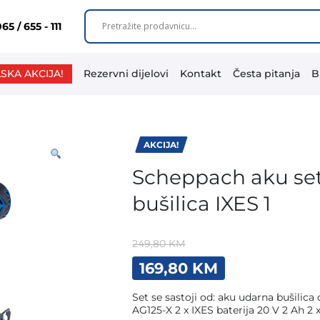
65 / 655 - 111
SKA AKCIJA!
Rezervni dijelovi
Kontakt
Česta pitanja
B
AKCIJA!
Scheppach aku set
bušilica IXES 1
249,80
KM
Original
Current
169,80
KM
price
price
was:
is:
Set se sastoji od: aku udarna bušilic
249,80 KM.
169,80 KM.
AG125-X 2 x IXES baterija 20 V 2 Ah 2 