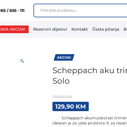
65 / 655 - 111
SKA AKCIJA!
Rezervni dijelovi
Kontakt
Česta pitanja
B
AKCIJA!
Scheppach aku trim
Solo
139,90
KM
Original
Current
129,90
KM
price
price
was:
is:
Scheppach akumulatorski trimer za
139,90 KM.
129,90 KM.
idealan je za uske prostore ili za rez