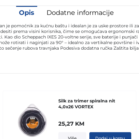
Opis
Dodatne informacije
pomoćnik za kućnu baštu i idealan je za uske prostore ili za 
odesiti prema visini korisnika, čime se omogućava ergonomski rad
ti. Kao dio Scheppach IXES 20-voltne serije, sve baterije i punja
 može rotirati i naginjati za 90° – idealno za vertikalne površine 
sečenje rubova travnjaka Podesiva dodatna ručka Zaštita biljaka na
e
Silk za trimer spiralna nit
4,0x26 VORTEX
25,27
KM
Više
Dodaj u korpu