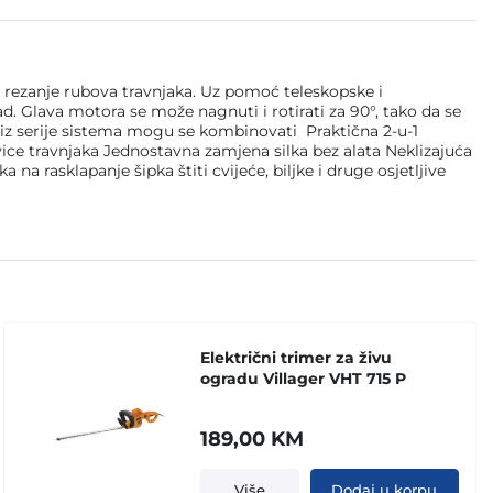
rezanje rubova travnjaka. Uz pomoć teleskopske i
. Glava motora se može nagnuti i rotirati za 90°, tako da se
či iz serije sistema mogu se kombinovati Praktična 2-u-1
i ivice travnjaka Jednostavna zamjena silka bez alata Neklizajuća
 rasklapanje šipka štiti cvijeće, biljke i druge osjetljive
Električni trimer za živu
ogradu Villager VHT 715 P
189,00
KM
Više
Dodaj u korpu