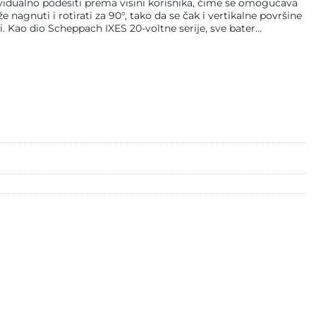
ividualno podesiti prema visini korisnika, čime se omogućava
agnuti i rotirati za 90°, tako da se čak i vertikalne površine
i. Kao dio Scheppach IXES 20-voltne serije, sve bater…