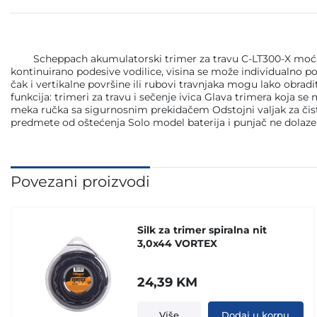
Scheppach akumulatorski trimer za travu C-LT300-X moćan je 
kontinuirano podesive vodilice, visina se može individualno p
čak i vertikalne površine ili rubovi travnjaka mogu lako obradi
funkcija: trimeri za travu i sečenje ivica Glava trimera koja se
meka ručka sa sigurnosnim prekidačem Odstojni valjak za čisto 
predmete od oštećenja Solo model baterija i punjač ne dolaz
Povezani proizvodi
Silk za trimer spiralna nit
3,0x44 VORTEX
24,39
KM
Više
Dodaj u korpu