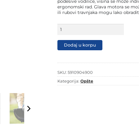
podesive vodilice, visina se može ind
ergonomski rad. Glava motora se može n
ili rubovi travnjaka mogu lako obradit
Scheppach
aku
trimer
za
Dodaj u korpu
travu
IXES
C-
LT300-
X
SKU:
5910904900
-
Kategorija:
Opšte
Solo
količina