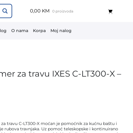
0,00 KM
0 proizvoda
log
O nama
Korpa
Moj nalog
er za travu IXES C-LT300-X –
 travu C-LT300-X moćan je pomoćnik za kućnu baštu i
anje rubova travnjaka. Uz pomoć teleskopske i kontinuirano