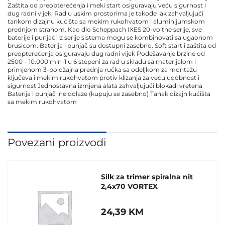
Zaštita od preopterećenja i meki start osiguravaju veću sigurnost i
dug radni vijek. Rad u uskim prostorima je takođe lak zahvaljujući
tankom dizajnu kućišta sa mekim rukohvatom i aluminijumskom
prednjom stranom. Kao dio Scheppach IXES 20-voltne serije, sve
baterije i punjači iz serije sistema mogu se kombinovati sa ugaonom
brusicom. Baterija i punjač su dostupni zasebno. Soft start i zaštita od
preopterećenja osiguravaju dug radni vijek Podešavanje brzine od
2500 – 10.000 min-1 u 6 stepeni za rad u skladu sa materijalom i
primjenom 3-položajna prednja ručka sa odeljkom za montažu
ključeva i mekim rukohvatom protiv klizanja za veću udobnost i
sigurnost Jednostavna izmjena alata zahvaljujući blokadi vretena
Baterija i punjač ne dolaze (kupuju se zasebno) Tanak dizajn kućišta
sa mekim rukohvatom
Povezani proizvodi
Silk za trimer spiralna nit
2,4x70 VORTEX
24,39
KM