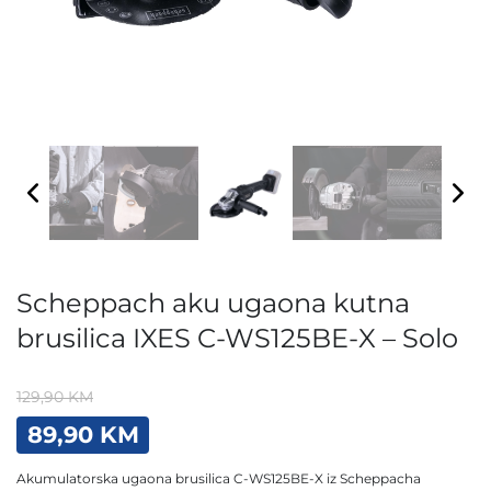
Scheppach aku ugaona kutna
brusilica IXES C-WS125BE-X – Solo
129,90
KM
Original
Current
89,90
KM
price
price
was:
is:
Akumulatorska ugaona brusilica C-WS125BE-X iz Scheppacha