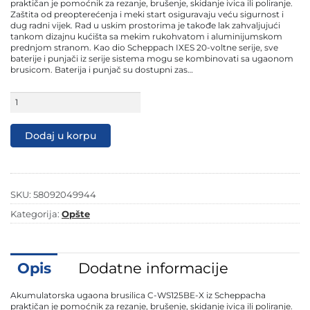
129,90 KM.
89,90 KM.
praktičan je pomoćnik za rezanje, brušenje, skidanje ivica ili poliranje.
Zaštita od preopterećenja i meki start osiguravaju veću sigurnost i
dug radni vijek. Rad u uskim prostorima je takođe lak zahvaljujući
tankom dizajnu kućišta sa mekim rukohvatom i aluminijumskom
prednjom stranom. Kao dio Scheppach IXES 20-voltne serije, sve
baterije i punjači iz serije sistema mogu se kombinovati sa ugaonom
brusicom. Baterija i punjač su dostupni zas…
Scheppach
aku
ugaona
kutna
Dodaj u korpu
brusilica
IXES
C-
WS125BE-
X
SKU:
58092049944
-
Solo
Kategorija:
Opšte
količina
Opis
Dodatne informacije
Akumulatorska ugaona brusilica C-WS125BE-X iz Scheppacha
praktičan je pomoćnik za rezanje, brušenje, skidanje ivica ili poliranje.