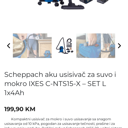
Scheppach aku usisivač za suvo i
mokro IXES C-NTS15-X – SET L
1x4Ah
199,90
KM
Kompaktni usisivač za mokro i suvo usisavanje sa snagom
usisavanja od 10 kPa, pogodan za usisavanje tečnosti, prašine i za