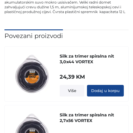
akumulatorskim suvo mokro usisivačem. Veliki radni domet
zahvaljujući crevu dužine 1,5 m, aluminijumskoj teleskopskoj cevi i
plastičnoj produžnoj cijevi. Čvrsta plastični spremnik kapaciteta 12 L
Povezani proizvodi
Silk za trimer spiralna nit
3,0x44 VORTEX
24,39
KM
Više
Dodaj u korpu
Silk za trimer spiralna nit
2,7x56 VORTEX