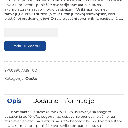
izduvavanje vazduha. Bežični rad uz Scheppach IXES 20-voltni sistem
– svi akumulatori i punjači iz ove serije kompatibilni su sa
akumulatorskim suvo mokro usisivačem. Veliki radni domet
zahvaljujući crevu dužine 1,5 m, aluminijumskoj teleskopskoj cevi i
plastičnoj produžnoj cijevi. Čvrsta plastični spremnik kapaciteta 12 L…
Scheppach
aku
usisivač
za
Dodaj u korpu
suvo
i
mokro
IXES
C-
SKU:
5907738400
NTS15-
X
Kategorija:
Opšte
-
SET
L
1x4Ah
količina
Opis
Dodatne informacije
Kompaktni usisivač za mokro i suvo usisavanje sa snagom
usisavanja od 10 kPa, pogodan za usisavanje tečnosti, prašine i za
izduvavanje vazduha. Bežični rad uz Scheppach IXES 20-voltni sistem
– svi akumulatori i punjači iz ove serije kompatibilni su sa