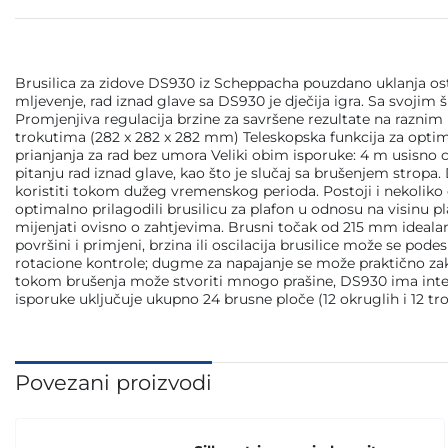
Brusilica za zidove DS930 iz Scheppacha pouzdano uklanja ostat
mljevenje, rad iznad glave sa DS930 je dječija igra. Sa svoj
Promjenjiva regulacija brzine za savršene rezultate na raznim
trokutima (282 x 282 x 282 mm) Teleskopska funkcija za opti
prianjanja za rad bez umora Veliki obim isporuke: 4 m usisno c
pitanju rad iznad glave, kao što je slučaj sa brušenjem stropa.
koristiti tokom dužeg vremenskog perioda. Postoji i nekoliko
optimalno prilagodili brusilicu za plafon u odnosu na visinu
mijenjati ovisno o zahtjevima. Brusni točak od 215 mm idealan 
površini i primjeni, brzina ili oscilacija brusilice može se pode
rotacione kontrole; dugme za napajanje se može praktično zaklj
tokom brušenja može stvoriti mnogo prašine, DS930 ima integri
isporuke uključuje ukupno 24 brusne ploče (12 okruglih i 12 tr
Povezani proizvodi