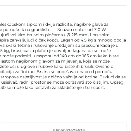
eleskopskom šipkom i dvije različite, nagibne glave za
en je pomoćnik na gradilištu. Snažan motor od 710 W
aljujući velikim brusnim pločama ( Ø 215 mm) i brusnim
pira zahvaljujući čičak kopču Lagan od 4,5 kg s mnogo opcija
ova svaki Težina i rukovanje uređajem su presudni kada je u
,5 kg, brusilica za plafon je dovoljno lagana da se može
se može podesiti u rasponu od 140 cm do 165 cm kako biste
rouglastom nagibnom glavom za mljevenje, koja se može
te ući u uglove i rubove kako biste ih brusili. Ovisno o
a oscilacija za fini rad. Brzina se podešava unapred pomoću
tropova osjetljivost je obično važnija od brzine. Budući da se
usisivač, radni prostor se može održavati što čistijim. Opseg
0 se može lako rastaviti za skladištenje i transport.
8605032609638