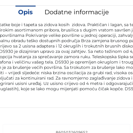
Opis
Dodatne informacije
ke boje i tapeta sa zidova kosih zidova. Praktičan i lagan, sa t
im širokim asortimanom pribora, brusilica s dugim vratom savrš
 površinama Pokrivanje velike površine u jednoj operaciji, zahv
malnu obradu teško dostupnih područja Brza zamjena brusnog pa
rijevo sa 2 usisna adaptera i 12 okruglih i trokutnih brusnih disk
 DS930 je dizajniran upravo za ovaj zahtjev. Sa neto težinom od 4
 opcija hvatanja za sprečavanje zamora ruku. Teleskopska šipka 
 plafona i veličinu vašeg tela. DS930 je opremljen okruglom i t
je za brušenje većih površina. Sa trokutom za brušenje lako može
siti – vrijedi sljedeće: niska brzina oscilacija za grubi rad, visok
učati za kontinuirani rad. Za ravnomjerno zaglađivanje zidova i s
rani usisni uređaj. Uz usisno crijevo od 4 metra i odgovarajući 
ouglastih), koje se lako mogu mijenjati pomoću čičak kopče. DS93
8605032609652