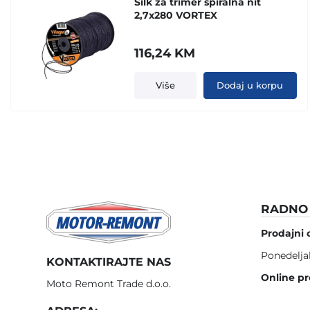
Silk za trimer spiralna nit
2,7x280 VORTEX
116,24
KM
Više
Dodaj u korpu
RADNO 
Prodajni 
Ponedelja
KONTAKTIRAJTE NAS
Online pr
Moto Remont Trade d.o.o.