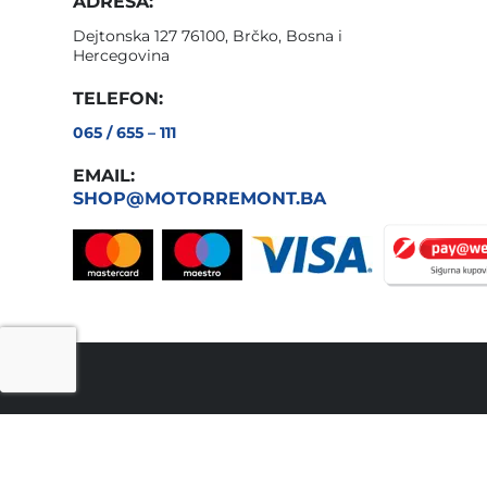
ADRESA:
Dejtonska 127 76100, Brčko, Bosna i
Hercegovina
TELEFON:
065 / 655 – 111
EMAIL:
SHOP@MOTORREMONT.BA