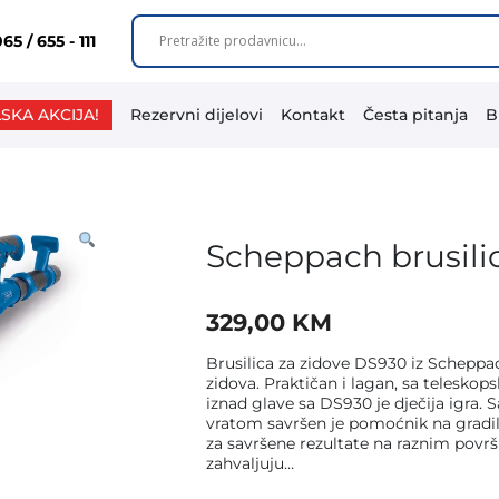
65 / 655 - 111
SKA AKCIJA!
Rezervni dijelovi
Kontakt
Česta pitanja
B
Scheppach brusilic
329,00
KM
Brusilica za zidove DS930 iz Scheppa
zidova. Praktičan i lagan, sa teleskop
iznad glave sa DS930 je dječija igra.
vratom savršen je pomoćnik na gradi
za savršene rezultate na raznim površ
zahvaljuju…