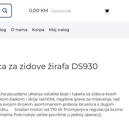
0,00 KM
0 proizvoda
log
O nama
Korpa
Moj nalog
a za zidove žirafa DS930
cha pouzdano uklanja ostatke boje i tapeta sa zidova kosih
skom šipkom i dvije različite, nagibne glave za mljevenje, rad
 Sa svojim širokim asortimanom pribora, brusilica s dugim
lištu. Snažan motor od 710 W Promjenjiva regulacija brzine
inama Pokrivanje velike površine u jednoj operaciji,