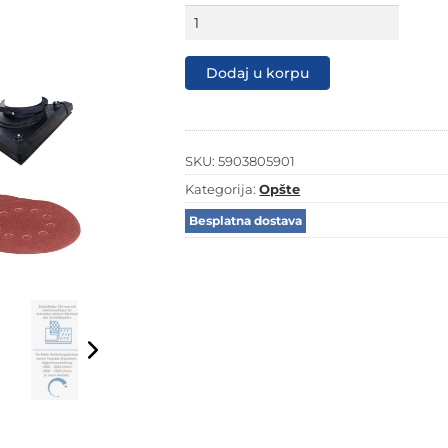
Scheppach
brusilica
za
zidove
Dodaj u korpu
žirafa
DS930
količina
SKU:
5903805901
Kategorija:
Opšte
Besplatna dostava