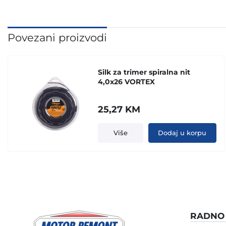
Povezani proizvodi
Silk za trimer spiralna nit
4,0x26 VORTEX
25,27
KM
Više
Dodaj u korpu
RADNO 