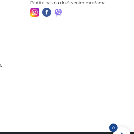
Pratite nas na društvenim mrežama
A
0