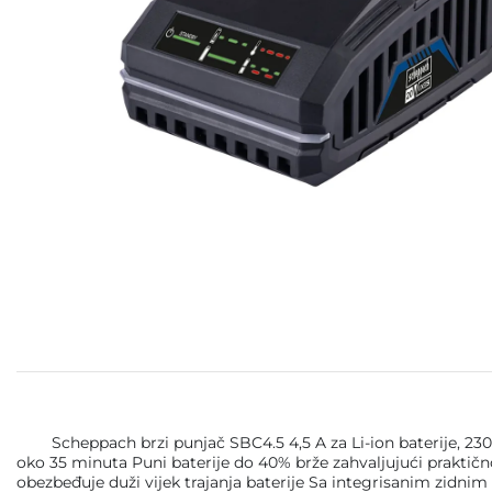
Scheppach brzi punjač SBC4.5 4,5 A za Li-ion baterije, 230 –
oko 35 minuta Puni baterije do 40% brže zahvaljujući praktič
obezbeđuje duži vijek trajanja baterije Sa integrisanim zidni