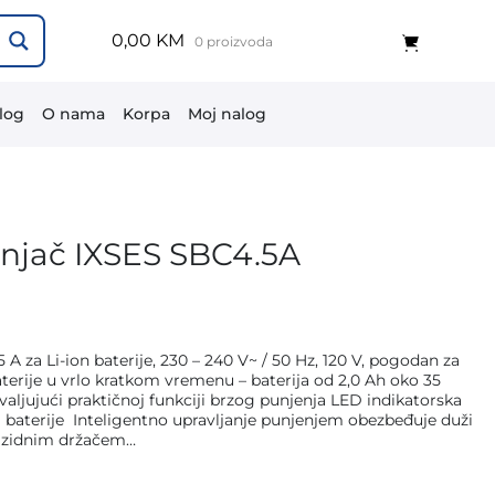
0,00 KM
0 proizvoda
log
O nama
Korpa
Moj nalog
njač IXSES SBC4.5A
a Li-ion baterije, 230 – 240 V~ / 50 Hz, 120 V, pogodan za
terije u vrlo kratkom vremenu – baterija od 2,0 Ah oko 35
aljujući praktičnoj funkciji brzog punjenja LED indikatorska
 baterije Inteligentno upravljanje punjenjem obezbeđuje duži
im zidnim držačem…