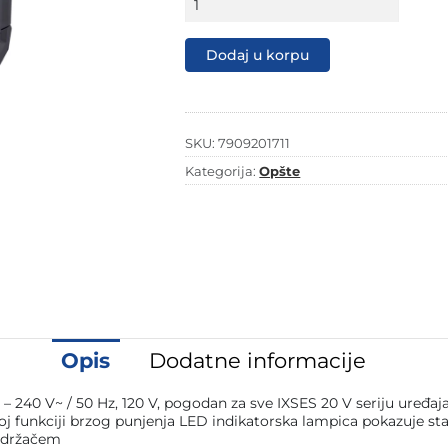
brzi
punjač
IXSES
Dodaj u korpu
SBC4.5A
količina
SKU:
7909201711
Kategorija:
Opšte
Opis
Dodatne informacije
 240 V~ / 50 Hz, 120 V, pogodan za sve IXSES 20 V seriju uređaj
noj funkciji brzog punjenja LED indikatorska lampica pokazuje st
m držačem