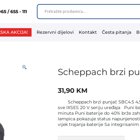
65 / 655 - 111
SKA AKCIJA!
Rezervni dijelovi
Kontakt
Česta pitanja
B
Scheppach brzi pu
31,90
KM
Scheppach brzi punjač SBC4.5 4,5 A z
sve IXSES 20 V seriju uređaja Puni ba
minuta Puni baterije do 40% brže zahv
lampica pokazuje status napunjenosti
vijek trajanja baterije Sa integrisan
Scheppach