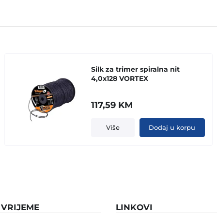
Silk za trimer spiralna nit
4,0x128 VORTEX
117,59
KM
Više
Dodaj u korpu
VRIJEME
LINKOVI