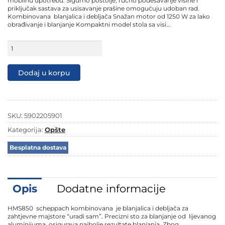
mobilnu upotrebu. Sigurno postolje, ručno podešavanje visine i
priključak sastava za usisavanje prašine omogućuju udoban rad.
Kombinovana blanjalica i debljača Snažan motor od 1250 W za lako
obrađivanje i blanjanje Kompaktni model stola sa visi…
Scheppach
debljača
blanjalica
HMS850
Dodaj u korpu
količina
SKU:
5902205901
Kategorija:
Opšte
Besplatna dostava
Opis
Dodatne informacije
HMS850 scheppach kombinovana je blanjalica i debljača za
zahtjevne majstore “uradi sam”. Precizni sto za blanjanje od lijevanog
aluminijuma osigurava najbolje rezultate blanjanja. Zbog