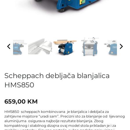
Scheppach debljača blanjalica
HMS850
659,00
KM
HMS850 scheppach kombinovana je blanjalica i debljača za
zahtjevne majstore “uradi sam”. Precizni sto za blanjanje od lijevanog
aluminijuma osigurava najbolje rezultate blanjanja. Zbog
kompaktnog i stabilnog dizajna ovaj model stola prikladan je i za