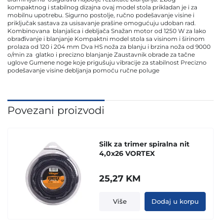
kompaktnog i stabilnog dizajna ovaj model stola prikladan je i za
mobilnu upotrebu. Sigurno postolje, ručno podešavanje visine i
priključak sastava za usisavanje prašine omogućuju udoban rad.
Kombinovana blanjalica i debljača Snažan motor od 1250 W za lako
obrađivanje i blanjanje Kompaktni model stola sa visinom i širinom
prolaza od 120 i 204 mm Dva HS noža za blanju i brzina noža od 9000
o/min za glatko i precizno blanjanje Zaustavnik obrade za tačne
uglove Gumene noge koje prigušuju vibracije za stabilnost Precizno
podešavanje visine debljanja pomoću ručne poluge
Povezani proizvodi
Silk za trimer spiralna nit
4,0x26 VORTEX
25,27
KM
Više
Dodaj u korpu