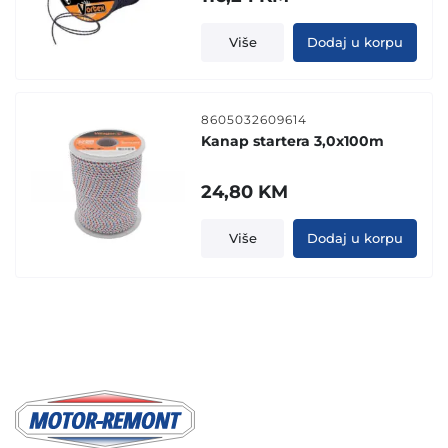
Više
Dodaj u korpu
8605032609614
Kanap startera 3,0x100m
24,80
KM
Više
Dodaj u korpu