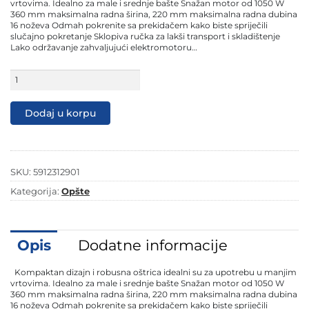
249,90 KM.
199,90 KM.
vrtovima. Idealno za male i srednje bašte Snažan motor od 1050 W
360 mm maksimalna radna širina, 220 mm maksimalna radna dubina
16 noževa Odmah pokrenite sa prekidačem kako biste spriječili
slučajno pokretanje Sklopiva ručka za lakši transport i skladištenje
Lako održavanje zahvaljujući elektromotoru…
Scheppach
električna
kopačica
freza
Dodaj u korpu
36
cm
MTE380
količina
SKU:
5912312901
Kategorija:
Opšte
Opis
Dodatne informacije
Kompaktan dizajn i robusna oštrica idealni su za upotrebu u manjim
vrtovima. Idealno za male i srednje bašte Snažan motor od 1050 W
360 mm maksimalna radna širina, 220 mm maksimalna radna dubina
16 noževa Odmah pokrenite sa prekidačem kako biste spriječili