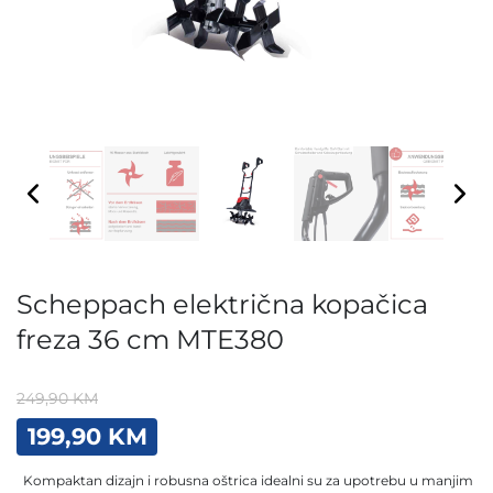
Scheppach električna kopačica
freza 36 cm MTE380
249,90
KM
Original
Current
199,90
KM
price
price
was:
is:
Kompaktan dizajn i robusna oštrica idealni su za upotrebu u manjim