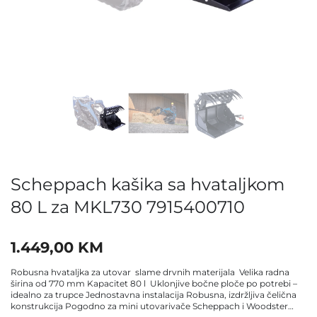
Scheppach kašika sa hvataljkom
80 L za MKL730 7915400710
1.449,00
KM
Robusna hvataljka za utovar slame drvnih materijala Velika radna
širina od 770 mm Kapacitet 80 l Uklonjive bočne ploče po potrebi –
idealno za trupce Jednostavna instalacija Robusna, izdržljiva čelična
konstrukcija Pogodno za mini utovarivače Scheppach i Woodster…