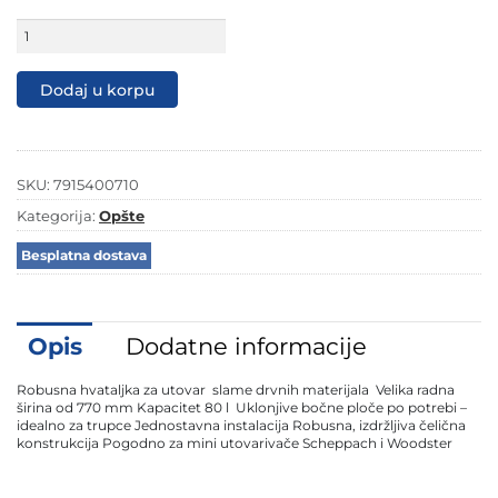
Scheppach
kašika
sa
hvataljkom
Dodaj u korpu
80
L
za
MKL730
7915400710
SKU:
7915400710
količina
Kategorija:
Opšte
Besplatna dostava
Opis
Dodatne informacije
Robusna hvataljka za utovar slame drvnih materijala Velika radna
širina od 770 mm Kapacitet 80 l Uklonjive bočne ploče po potrebi –
idealno za trupce Jednostavna instalacija Robusna, izdržljiva čelična
konstrukcija Pogodno za mini utovarivače Scheppach i Woodster