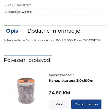
X
SKU:
7904201707
15
cm
Kategorija:
Opšte
7904201707
količina
Opis
Dodatne informacije
Scheppach mač vodilica za aku pilu BC-PS150-X 15 cm 7904201707
Povezani proizvodi
8605032609614
Kanap startera 3,0x100m
24,80
KM
Više
Dodaj u korpu