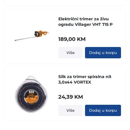
Električni trimer za živu
ogradu Villager VHT 715 P
189,00
KM
Više
Dodaj u korpu
Silk za trimer spiralna nit
3,0x44 VORTEX
24,39
KM
Više
Dodaj u korpu