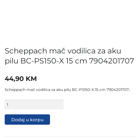
Scheppach mač vodilica za aku
pilu BC-PS150-X 15 cm 7904201707
44,90
KM
Scheppach mač vodilica za aku pilu BC-PS150-X 15 cm 7904201707…
Scheppach
mač
vodilica
za
Dodaj u korpu
aku
pilu
BC-
PS150-