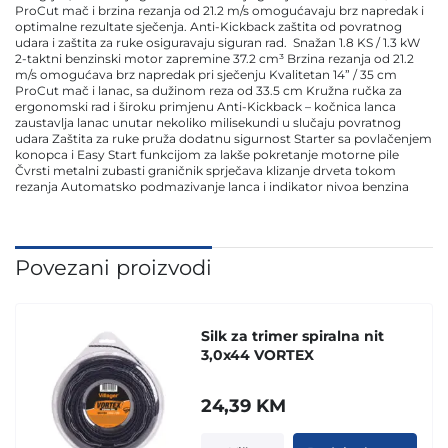
ProCut mač i brzina rezanja od 21.2 m/s omogućavaju brz napredak i
optimalne rezultate sječenja. Anti-Kickback zaštita od povratnog
udara i zaštita za ruke osiguravaju siguran rad. Snažan 1.8 KS / 1.3 kW
2-taktni benzinski motor zapremine 37.2 cm³ Brzina rezanja od 21.2
m/s omogućava brz napredak pri sječenju Kvalitetan 14” / 35 cm
ProCut mač i lanac, sa dužinom reza od 33.5 cm Kružna ručka za
ergonomski rad i široku primjenu Anti-Kickback – kočnica lanca
zaustavlja lanac unutar nekoliko milisekundi u slučaju povratnog
udara Zaštita za ruke pruža dodatnu sigurnost Starter sa povlačenjem
konopca i Easy Start funkcijom za lakše pokretanje motorne pile
Čvrsti metalni zubasti graničnik sprječava klizanje drveta tokom
rezanja Automatsko podmazivanje lanca i indikator nivoa benzina
Povezani proizvodi
Silk za trimer spiralna nit
3,0x44 VORTEX
24,39
KM