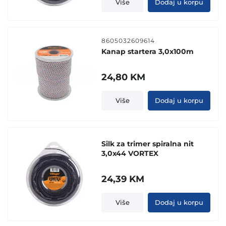
Više
Dodaj u korpu
8605032609614
Kanap startera 3,0x100m
24,80
KM
Više
Dodaj u korpu
Silk za trimer spiralna nit
3,0x44 VORTEX
24,39
KM
Više
Dodaj u korpu