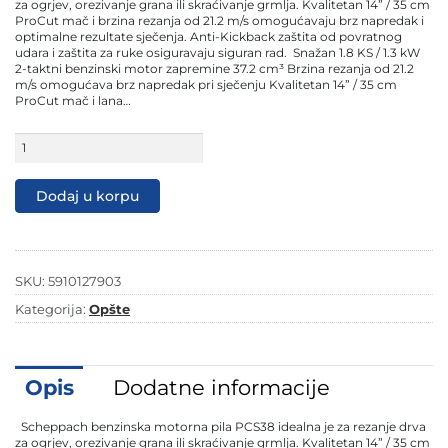
249,90 KM.
179,90 KM.
za ogrjev, orezivanje grana ili skraćivanje grmlja. Kvalitetan 14” / 35 cm
ProCut mač i brzina rezanja od 21.2 m/s omogućavaju brz napredak i
optimalne rezultate sječenja. Anti-Kickback zaštita od povratnog
udara i zaštita za ruke osiguravaju siguran rad. Snažan 1.8 KS / 1.3 kW
2-taktni benzinski motor zapremine 37.2 cm³ Brzina rezanja od 21.2
m/s omogućava brz napredak pri sječenju Kvalitetan 14” / 35 cm
ProCut mač i lana…
Scheppach
motorna
testera
pila
Dodaj u korpu
PCS38
1.8
KS
količina
SKU:
5910127903
Kategorija:
Opšte
Opis
Dodatne informacije
Scheppach benzinska motorna pila PCS38 idealna je za rezanje drva
za ogrjev, orezivanje grana ili skraćivanje grmlja. Kvalitetan 14” / 35 cm