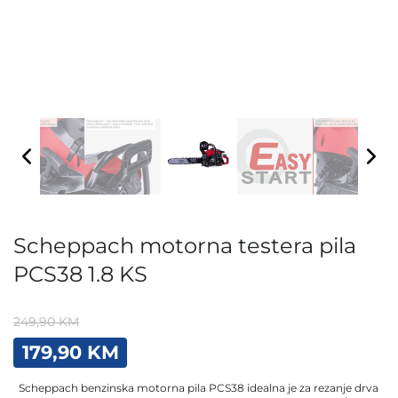
Scheppach motorna testera pila
PCS38 1.8 KS
249,90
KM
Original
Current
179,90
KM
price
price
was:
is:
Scheppach benzinska motorna pila PCS38 idealna je za rezanje drva