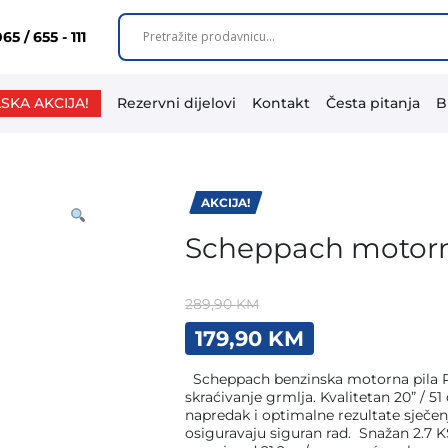
65 / 655 - 111
SKA AKCIJA!
Rezervni dijelovi
Kontakt
Česta pitanja
B
AKCIJA!
Scheppach motorna
289,90
KM
Original
Current
179,90
KM
price
price
was:
is:
Scheppach benzinska motorna pila PCS5
289,90 KM.
179,90 KM.
skraćivanje grmlja. Kvalitetan 20” / 
napredak i optimalne rezultate sječenj
osiguravaju siguran rad. Snažan 2.7 