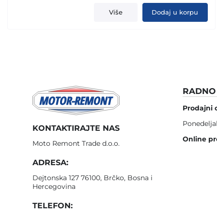
was:
is:
Više
Dodaj u korpu
19,00 KM.
12,00 KM.
RADNO 
Prodajni 
Ponedelja
KONTAKTIRAJTE NAS
Online pr
Moto Remont Trade d.o.o.
ADRESA:
Dejtonska 127 76100, Brčko, Bosna i
Hercegovina
TELEFON: