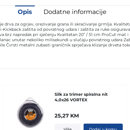
Opis
Dodatne informacije
rva za ogrjev, orezivanje grana ili skraćivanje grmlja. Kvalitet
-Kickback zaštita od povratnog udara i zaštita za ruke osiguravaj
 brz napredak pri sječenju Kvalitetan 20” / 51 cm ProCut mač 
a lanac unutar nekoliko milisekundi u slučaju povratnog udara Z
ile Čvrsti metalni zubasti graničnik sprječava klizanje drveta t
Silk za trimer spiralna nit
4,0x26 VORTEX
25,27
KM
Više
Dodaj u korpu