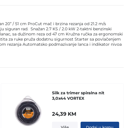
an 20” / 51 cm ProCut mač i brzina rezanja od 21.2 m/s
u siguran rad. Snažan 2.7 KS / 2.0 kW 2-taktni benzinski
i lanac, sa dužinom reza od 47 cm Kružna ručka za ergonomski
aštita za ruke pruža dodatnu sigurnost Starter sa povlačenjem
okom rezanja Automatsko podmazivanje lanca i indikator nivoa
Silk za trimer spiralna nit
3,0x44 VORTEX
24,39
KM
Više
Dodaj u korpu