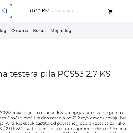
0,00 KM
0 proizvoda
log
O nama
Korpa
Moj nalog
 testera pila PCS53 2.7 KS
3 idealna je za rezanje drva za ogrjev, orezivanje grana ili
51 cm ProCut mač i brzina rezanja od 21.2 m/s omogućavaju brz
a. Anti-Kickback zaštita od povratnog udara i zaštita za ruke
KS / 2.0 kW 2-taktni benzinski motor zapremine 53 cm³ Brzina