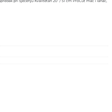
redak pri sječenju Kvalitetan 20” / 51 cm ProCut mač i lanac,