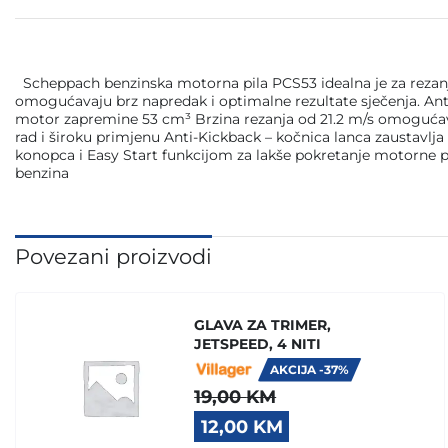
Scheppach benzinska motorna pila PCS53 idealna je za rezanje d
omogućavaju brz napredak i optimalne rezultate sječenja. Anti
motor zapremine 53 cm³ Brzina rezanja od 21.2 m/s omogućava
rad i široku primjenu Anti-Kickback – kočnica lanca zaustavlj
konopca i Easy Start funkcijom za lakše pokretanje motorne p
benzina
Povezani proizvodi
GLAVA ZA TRIMER,
JETSPEED, 4 NITI
AKCIJA -37%
19,00
KM
Original
Current
12,00
KM
price
price