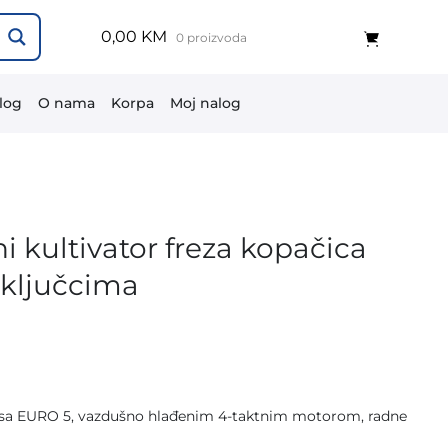
0,00 KM
0 proizvoda
log
O nama
Korpa
Moj nalog
 kultivator freza kopačica
iključcima
 sa EURO 5, vazdušno hlađenim 4-taktnim motorom, radne
M.