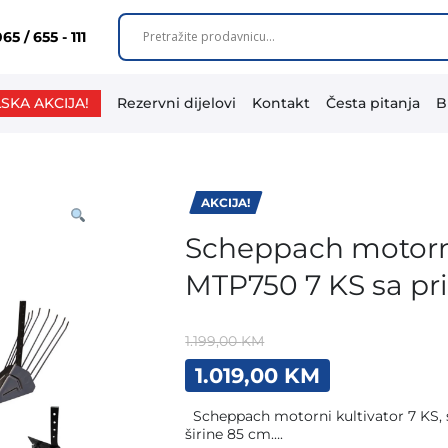
65 / 655 - 111
SKA AKCIJA!
Rezervni dijelovi
Kontakt
Česta pitanja
B
AKCIJA!
Scheppach motorni
MTP750 7 KS sa pr
1.199,00
KM
Original
Current
1.019,00
KM
price
price
was:
is:
Scheppach motorni kultivator 7 KS,
1.199,00 KM.
1.019,00 K
širine 85 cm….