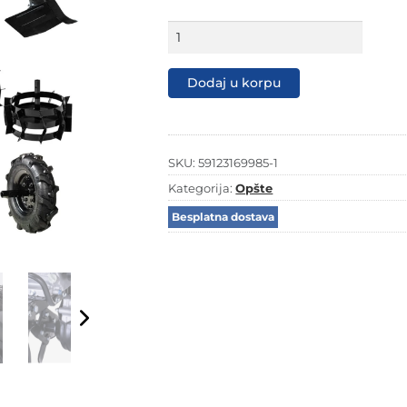
Scheppach
motorni
kultivator
freza
Dodaj u korpu
kopačica
MTP750
7
KS
sa
SKU:
59123169985-1
priključcima
Kategorija:
Opšte
količina
Besplatna dostava