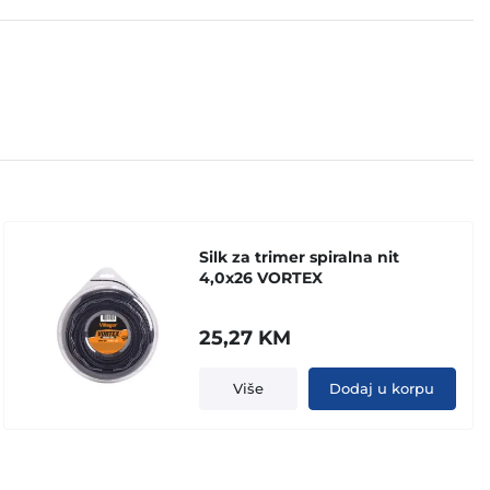
Silk za trimer spiralna nit
4,0x26 VORTEX
25,27
KM
Više
Dodaj u korpu