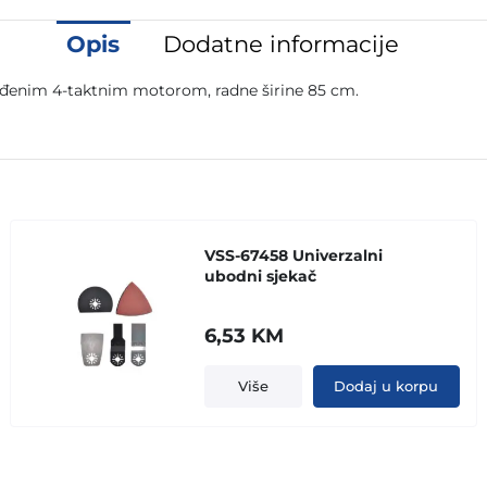
Opis
Dodatne informacije
ađenim 4-taktnim motorom, radne širine 85 cm.
VSS-67458 Univerzalni
ubodni sjekač
6,53
KM
Više
Dodaj u korpu