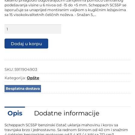
idealno prilagoditi odgovarajućim zahtjevima pomoću centralnog
podešavanja visine u 6 nivoa od -15 do +5 mm. Scheppach SC55P se
isporučuje sa unaprijed montiranim valjkom s kugličnim ležajevima
sa 15 visokokvalitetnih čeličnih noževa. • Snažan 5,…
Scheppach
motorni
prozračivač
travnjaka
Dodaj u korpu
SC55P
količina
SKU:
5911904903
Kategorija:
Opšte
Besplatna dostava
Opis
Dodatne informacije
Scheppach SC55P benzinski čistač uklanja mahovinu i korov sa
travnjaka brzo i jednostavno. Sa radnom širinom od 40 cm i snažnim
4-taktnim benzinskim motorom od 5,4 KS / 4 kW sa 212 cm3,