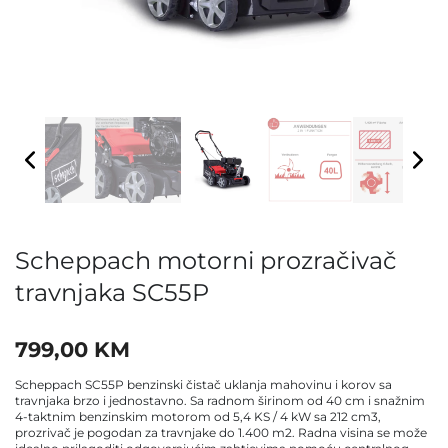
Scheppach motorni prozračivač
travnjaka SC55P
799,00
KM
Scheppach SC55P benzinski čistač uklanja mahovinu i korov sa
travnjaka brzo i jednostavno. Sa radnom širinom od 40 cm i snažnim
4-taktnim benzinskim motorom od 5,4 KS / 4 kW sa 212 cm3,
prozrivač je pogodan za travnjake do 1.400 m2. Radna visina se može