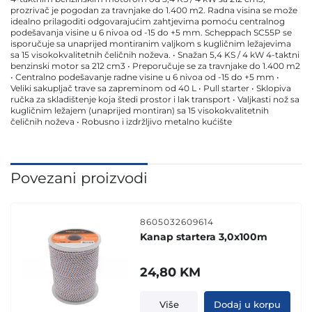
prozrivač je pogodan za travnjake do 1.400 m2. Radna visina se može
idealno prilagoditi odgovarajućim zahtjevima pomoću centralnog
podešavanja visine u 6 nivoa od -15 do +5 mm. Scheppach SC55P se
isporučuje sa unaprijed montiranim valjkom s kugličnim ležajevima
sa 15 visokokvalitetnih čeličnih noževa. • Snažan 5,4 KS / 4 kW 4-taktni
benzinski motor sa 212 cm3 • Preporučuje se za travnjake do 1.400 m2
• Centralno podešavanje radne visine u 6 nivoa od -15 do +5 mm •
Veliki sakupljač trave sa zapreminom od 40 L • Pull starter • Sklopiva
ručka za skladištenje koja štedi prostor i lak transport • Valjkasti nož sa
kugličnim ležajem (unaprijed montiran) sa 15 visokokvalitetnih
čeličnih noževa • Robusno i izdržljivo metalno kućište
Povezani proizvodi
8605032609614
Kanap startera 3,0x100m
24,80
KM
Više
Dodaj u korpu