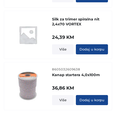
Silk za trimer spiralna nit
2,4x70 VORTEX
24,39
KM
Više
Dodaj u korpu
8605032609638
Kanap startera 4,0x100m
36,86
KM
Više
Dodaj u korpu