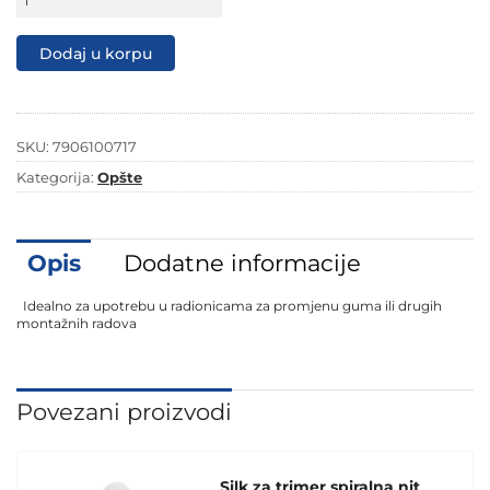
pneumatski
udarni
pištolj
Dodaj u korpu
Set
1/2″
7906100717
količina
SKU:
7906100717
Kategorija:
Opšte
Opis
Dodatne informacije
Idealno za upotrebu u radionicama za promjenu guma ili drugih
montažnih radova
Povezani proizvodi
Silk za trimer spiralna nit