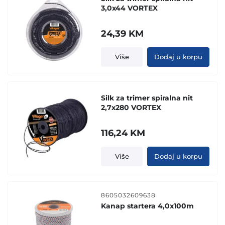
3,0x44 VORTEX
24,39
KM
Više
Dodaj u korpu
Silk za trimer spiralna nit
2,7x280 VORTEX
116,24
KM
Više
Dodaj u korpu
8605032609638
Kanap startera 4,0x100m