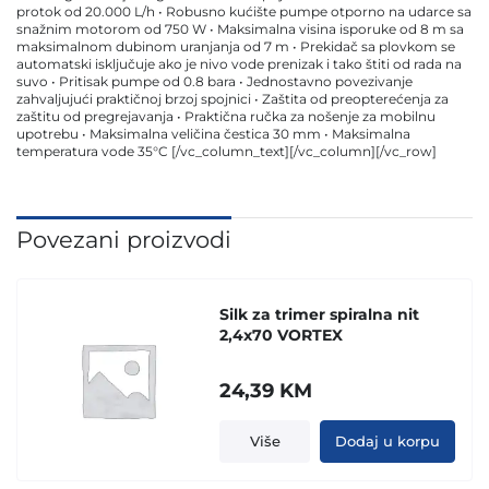
protok od 20.000 L/h • Robusno kućište pumpe otporno na udarce sa
snažnim motorom od 750 W • Maksimalna visina isporuke od 8 m sa
maksimalnom dubinom uranjanja od 7 m • Prekidač sa plovkom se
automatski isključuje ako je nivo vode prenizak i tako štiti od rada na
suvo • Pritisak pumpe od 0.8 bara • Jednostavno povezivanje
zahvaljujući praktičnoj brzoj spojnici • Zaštita od preopterećenja za
zaštitu od pregrejavanja • Praktična ručka za nošenje za mobilnu
upotrebu • Maksimalna veličina čestica 30 mm • Maksimalna
temperatura vode 35°C [/vc_column_text][/vc_column][/vc_row]
Povezani proizvodi
Silk za trimer spiralna nit
2,4x70 VORTEX
24,39
KM
Više
Dodaj u korpu