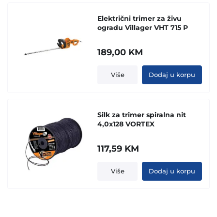
Električni trimer za živu
ogradu Villager VHT 715 P
189,00
KM
Više
Dodaj u korpu
Silk za trimer spiralna nit
4,0x128 VORTEX
117,59
KM
Više
Dodaj u korpu