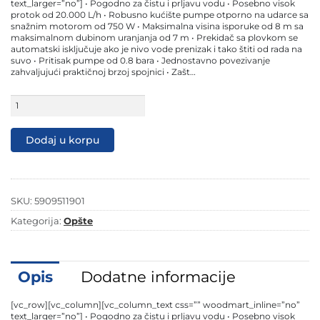
109,90 KM.
99,90 KM.
text_larger=”no”] • Pogodno za čistu i prljavu vodu • Posebno visok
protok od 20.000 L/h • Robusno kućište pumpe otporno na udarce sa
snažnim motorom od 750 W • Maksimalna visina isporuke od 8 m sa
maksimalnom dubinom uranjanja od 7 m • Prekidač sa plovkom se
automatski isključuje ako je nivo vode prenizak i tako štiti od rada na
suvo • Pritisak pumpe od 0.8 bara • Jednostavno povezivanje
zahvaljujući praktičnoj brzoj spojnici • Zašt…
Scheppach
potopna
pumpa
za
Dodaj u korpu
prljavu
vodu
DWP750
količina
SKU:
5909511901
Kategorija:
Opšte
Opis
Dodatne informacije
[vc_row][vc_column][vc_column_text css=”” woodmart_inline=”no”
text_larger=”no”] • Pogodno za čistu i prljavu vodu • Posebno visok