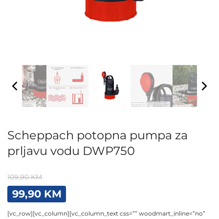
Scheppach potopna pumpa za
prljavu vodu DWP750
109,90
KM
Original
Current
99,90
KM
price
price
was:
is:
[vc_row][vc_column][vc_column_text css=”” woodmart_inline=”no”