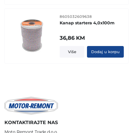
8605032609638
Kanap startera 4,0x100m
36,86
KM
Više
Dodaj u korpu
KONTAKTIRAJTE NAS
Moto Remont Trade d.o.o.