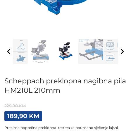
Scheppach preklopna nagibna pila
HM210L 210mm
229,90
KM
Original
Current
189,90
KM
price
price
was:
is:
Precizna poprečna preklopna testera za pouzdano sječenje lajsni,