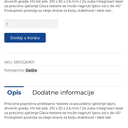
229,90 KM.
189,90 KM.
drvenih greda, HV list pile 210 x 30 x 2.6 mm / 24 zuba Integrisani laser
za precizno sječenje Glava testere se može nagnuti lijevo od o do 45°
Podupirači postolja sa obije strane za bolju stabilnost i lakši rad…
Scheppach
preklopna
nagibna
pila
Dodaj u korpu
HM210L
210mm
količina
SKU:
5901226901
Kategorija:
Opšte
Opis
Dodatne informacije
Precizna poprečna preklopna testera za pouzdano sječenje lajsni,
drvenih greda, HV list pile 210 x 30 x 2.6 mm / 24 zuba Integrisani laser
za precizno sječenje Glava testere se može nagnuti lijevo od o do 45°
Podupirači postolja sa obije strane za bolju stabilnost i lakši rad