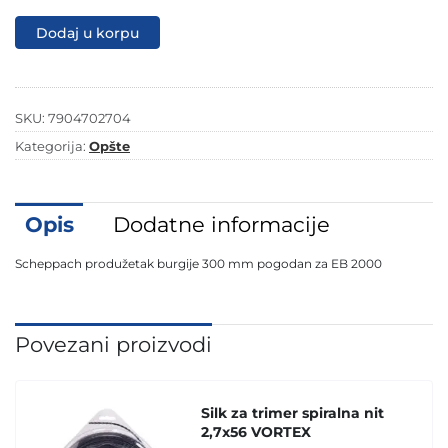
burgije
300
Dodaj u korpu
mm
pogodan
za
EB
2000
SKU:
7904702704
količina
Kategorija:
Opšte
Opis
Dodatne informacije
Scheppach produžetak burgije 300 mm pogodan za EB 2000
Povezani proizvodi
Silk za trimer spiralna nit
2,7x56 VORTEX