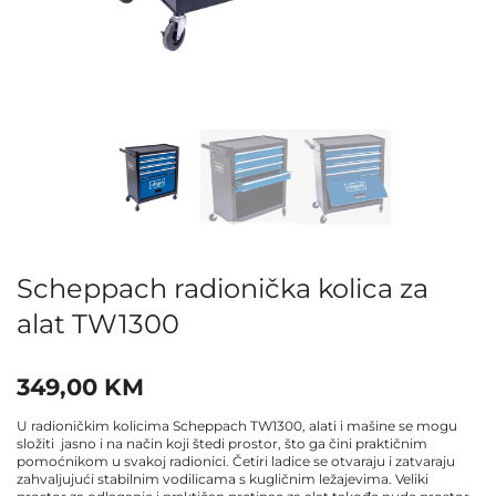
Scheppach radionička kolica za
alat TW1300
349,00
KM
U radioničkim kolicima Scheppach TW1300, alati i mašine se mogu
složiti jasno i na način koji štedi prostor, što ga čini praktičnim
pomoćnikom u svakoj radionici. Četiri ladice se otvaraju i zatvaraju
zahvaljujući stabilnim vodilicama s kugličnim ležajevima. Veliki