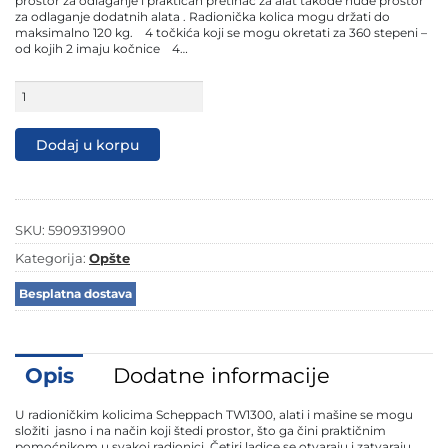
prostor za odlaganje i praktičan pretinac za alat takođe nude prostor
za odlaganje dodatnih alata . Radionička kolica mogu držati do
maksimalno 120 kg. 4 točkića koji se mogu okretati za 360 stepeni –
od kojih 2 imaju kočnice 4…
Scheppach
radionička
kolica
za
Dodaj u korpu
alat
TW1300
količina
SKU:
5909319900
Kategorija:
Opšte
Besplatna dostava
Opis
Dodatne informacije
U radioničkim kolicima Scheppach TW1300, alati i mašine se mogu
složiti jasno i na način koji štedi prostor, što ga čini praktičnim
pomoćnikom u svakoj radionici. Četiri ladice se otvaraju i zatvaraju