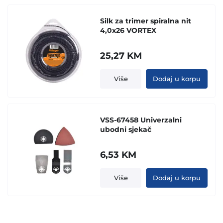
Silk za trimer spiralna nit
4,0x26 VORTEX
25,27
KM
Više
Dodaj u korpu
VSS-67458 Univerzalni
ubodni sjekač
6,53
KM
Više
Dodaj u korpu