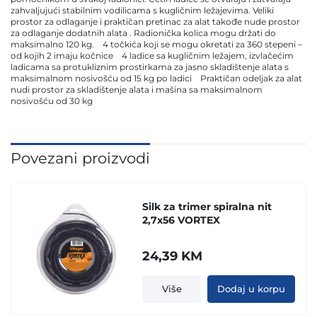
zahvaljujući stabilnim vodilicama s kugličnim ležajevima. Veliki
prostor za odlaganje i praktičan pretinac za alat takođe nude prostor
za odlaganje dodatnih alata . Radionička kolica mogu držati do
maksimalno 120 kg. 4 točkića koji se mogu okretati za 360 stepeni –
od kojih 2 imaju kočnice 4 ladice sa kugličnim ležajem, izvlačećim
ladicama sa protukliznim prostirkama za jasno skladištenje alata s
maksimalnom nosivošću od 15 kg po ladici Praktičan odeljak za alat
nudi prostor za skladištenje alata i mašina sa maksimalnom
nosivošću od 30 kg
Povezani proizvodi
Silk za trimer spiralna nit
2,7x56 VORTEX
24,39
KM
Više
Dodaj u korpu