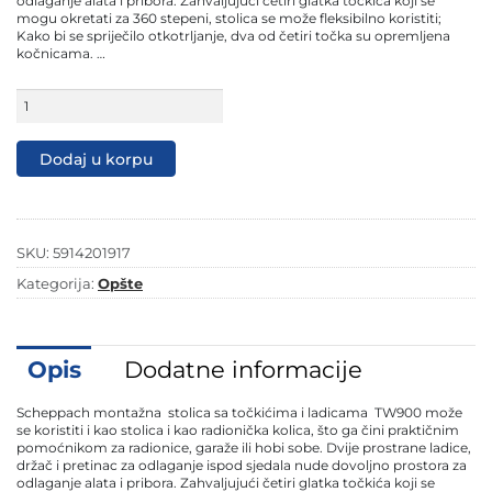
odlaganje alata i pribora. Zahvaljujući četiri glatka točkića koji se
mogu okretati za 360 stepeni, stolica se može fleksibilno koristiti;
Kako bi se spriječilo otkotrljanje, dva od četiri točka su opremljena
kočnicama. …
Scheppach
radionička
stolica
sa
Dodaj u korpu
točkićima
i
ladicama
2u1
TW900
SKU:
5914201917
količina
Kategorija:
Opšte
Opis
Dodatne informacije
Scheppach montažna stolica sa točkićima i ladicama TW900 može
se koristiti i kao stolica i kao radionička kolica, što ga čini praktičnim
pomoćnikom za radionice, garaže ili hobi sobe. Dvije prostrane ladice,
držač i pretinac za odlaganje ispod sjedala nude dovoljno prostora za
odlaganje alata i pribora. Zahvaljujući četiri glatka točkića koji se