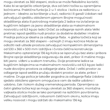
mogu okretati za 360 stepeni, stolica se može fleksibilno koristiti;
Kako bi se spriječilo otkotrljanje, dva od četiri točka su opremljena
kočnicama. Praktična funkcija 2-u-1: stolica i kolica za radionicu u
jednom – idealno za korištenje u kući, radionici ili garaži Udoban rad
zahvaljujući sjedištu obloženom pjenom Brojne mogućnosti
skladištenja alata ili potrošnog materijala 2 ladice na izvlačenje sa
kugličnim ležajem za jasno skladištenje alata sa maksimalnom
nosivošću od 6,5 kg po ladici Držač za odlaganje raznih alata Veliki
pretinac ispod sjedišta nudi prostor za dodatne dodatke i mašine
Prednja polica je idealna za odlaganje flaša . 4 glatka točkića koji se
mogu okretati za 360 stepeni – od kojih 2 imaju kočnice Može se
odložiti radi uštede prostora zahvaljujući kompaktnim dimenzijama
od 530 x 360 x 500 mm Izdržljiva i čvrsta čelična konstrukcija
Maksimalno opterećenje 136 kg Kolica se isporučuju bez alata i pribora
Brojne opcije skladištenja osiguravaju da alati, pribor ili mašine mogu
biti jasno viđeni u svakom trenutku. Dvije prostrane ladice sa
kugličnim ležajevima sa maksimalnom nosivošću od 6,5 kg po ladici
nude dovoljno prostora za odlaganje alata. Držač i veliki prostor za
odlaganje ispod sedišta pružaju dodatni prostor za alate, pribor i
mašine. Druga polica je također pogodna za odlaganje flaša Udobno
sjedalo obloženo pjenom omogućava vam da radite udobno i
udobno, čak i tokom dužeg vremenskog perioda. Opremljena sa
četiri glatka točka koji se mogu okretati za 360 stepeni, montažna
valjkasta stolica može se lako pomjerati na različitim površinama.
Zahvaljujući izdržljivom, robusnom čeličnom okviru, kolica imaju
veliku nosivost i mogu izdržati do maksimalno 136 kg.