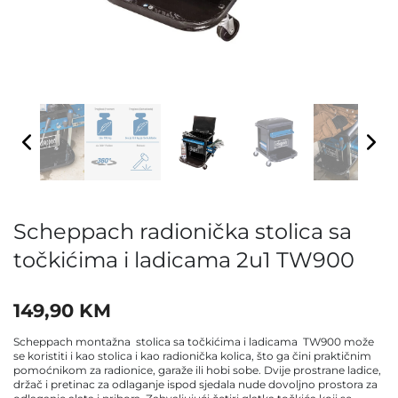
Scheppach radionička stolica sa
točkićima i ladicama 2u1 TW900
149,90
KM
Scheppach montažna stolica sa točkićima i ladicama TW900 može
se koristiti i kao stolica i kao radionička kolica, što ga čini praktičnim
pomoćnikom za radionice, garaže ili hobi sobe. Dvije prostrane ladice,
držač i pretinac za odlaganje ispod sjedala nude dovoljno prostora za