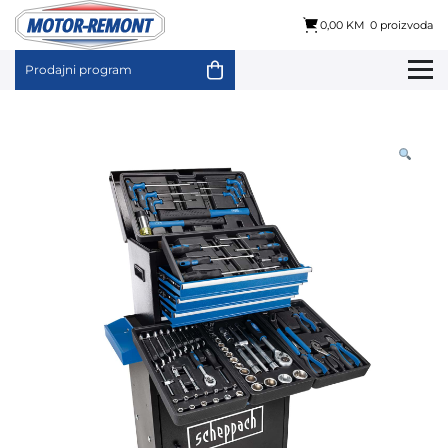
0,00 KM
0 proizvoda
Prodajni program
Skip
to
content