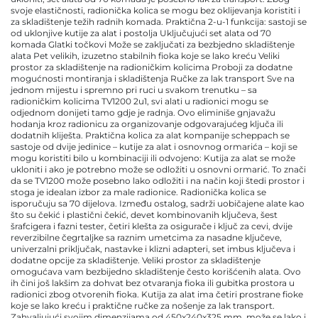
svoje elastičnosti, radionička kolica se mogu bez oklijevanja koristiti i
za skladištenje težih radnih komada. Praktična 2-u-1 funkcija: sastoji se
od uklonjive kutije za alat i postolja Uključujući set alata od 70
komada Glatki točkovi Može se zaključati za bezbjedno skladištenje
alata Pet velikih, izuzetno stabilnih fioka koje se lako kreću Veliki
prostor za skladištenje na radioničkim kolicima Proboji za dodatne
mogućnosti montiranja i skladištenja Ručke za lak transport Sve na
jednom mijestu i spremno pri ruci u svakom trenutku – sa
radioničkim kolicima TV1200 2u1, svi alati u radionici mogu se
odjednom donijeti tamo gdje je radnja. Ovo eliminiše gnjavažu
hodanja kroz radionicu za organizovanje odgovarajućeg ključa ili
dodatnih kliješta. Praktična kolica za alat kompanije scheppach se
sastoje od dvije jedinice – kutije za alat i osnovnog ormarića – koji se
mogu koristiti bilo u kombinaciji ili odvojeno: Kutija za alat se može
ukloniti i ako je potrebno može se odložiti u osnovni ormarić. To znači
da se TV1200 može posebno lako odložiti i na način koji štedi prostor i
stoga je idealan izbor za male radionice. Radionička kolica se
isporučuju sa 70 dijelova. Između ostalog, sadrži uobičajene alate kao
što su čekić i plastični čekić, devet kombinovanih ključeva, šest
šrafcigera i fazni tester, četiri klešta za osigurače i ključ za cevi, dvije
reverzibilne čegrtaljke sa raznim umetcima za nasadne ključeve,
univerzalni priključak, nastavke i klizni adapteri, set imbus ključeva i
dodatne opcije za skladištenje. Veliki prostor za skladištenje
omogućava vam bezbijedno skladištenje često korišćenih alata. Ovo
ih čini još lakšim za dohvat bez otvaranja fioka ili gubitka prostora u
radionici zbog otvorenih fioka. Kutija za alat ima četiri prostrane fioke
koje se lako kreću i praktične ručke za nošenje za lak transport.
Zahvaljujući svojim dimenzijama od 450x240x325 mm, može se lako i