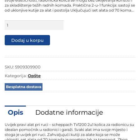
svoje elastičnosti, radionička kolica se mogu bez oklijevanja koristiti i
za skladištenje težih radnih komada. Praktična 2-u-1 funkcija: sastoji se
od uklonjive kutije za alat i postolja Uključujući set alata od 70 koma…
Scheppach
SET
kolica
za
Dodaj u korpu
alat
sa
70
komada
pribora
SKU:
5909309900
TW1200
količina
Kategorija:
Opšte
Besplatna dostava
Opis
Dodatne informacije
Uvijek pravi alat pri ruci – scheppach TV1200 2u1 kolica za radionicu su
idealan pomoćnik u radionici i garaži. Svaki alat ima svoje mijesto i
stoga je uvijek pri ruci. Zahvaljujući kutiji za alate koja se može
ukloniti, set alata od 70 komada je posebno lak za transport. Zbog