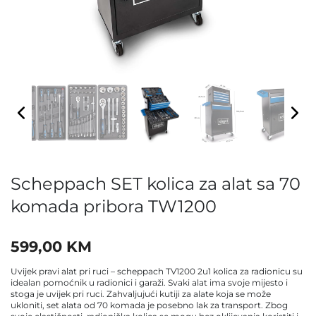
Scheppach SET kolica za alat sa 70
komada pribora TW1200
599,00
KM
Uvijek pravi alat pri ruci – scheppach TV1200 2u1 kolica za radionicu su
idealan pomoćnik u radionici i garaži. Svaki alat ima svoje mijesto i
stoga je uvijek pri ruci. Zahvaljujući kutiji za alate koja se može
ukloniti, set alata od 70 komada je posebno lak za transport. Zbog