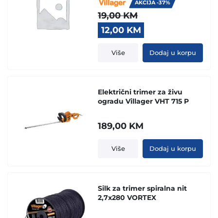
AKCIJA -37%
19,00
KM
Original
Current
12,00
KM
price
price
was:
is:
Više
Dodaj u korpu
19,00 KM.
12,00 KM.
Električni trimer za živu
ogradu Villager VHT 715 P
189,00
KM
Više
Dodaj u korpu
Silk za trimer spiralna nit
2,7x280 VORTEX