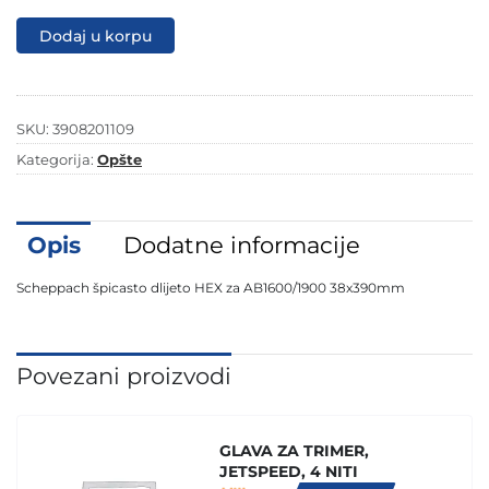
dlijeto
HEX
Dodaj u korpu
za
AB1600/1900
38x390mm
količina
SKU:
3908201109
Kategorija:
Opšte
Opis
Dodatne informacije
Scheppach špicasto dlijeto HEX za AB1600/1900 38x390mm
Povezani proizvodi
GLAVA ZA TRIMER,
JETSPEED, 4 NITI