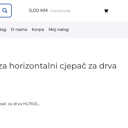
0,00 KM
0 proizvoda
log
O nama
Korpa
Moj nalog
a horizontalni cjepač za drva
epač za drva HL760L…