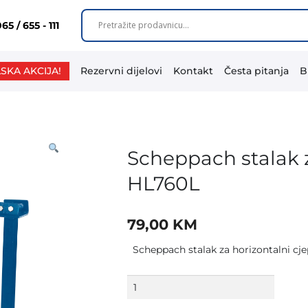
65 / 655 - 111
SKA AKCIJA!
Rezervni dijelovi
Kontakt
Česta pitanja
B
Scheppach stalak z
HL760L
79,00
KM
Scheppach stalak za horizontalni cj
Scheppach
stalak
za