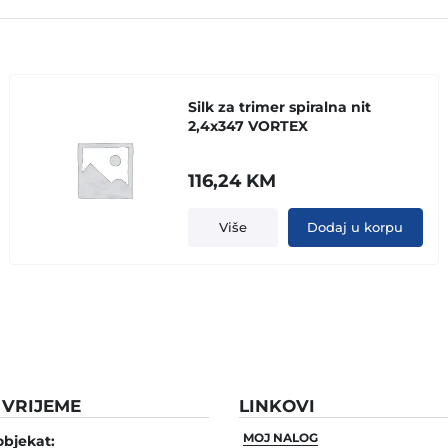
Silk za trimer spiralna nit
2,4x347 VORTEX
116,24
KM
Više
Dodaj u korpu
VRIJEME
LINKOVI
MOJ NALOG
objekat: