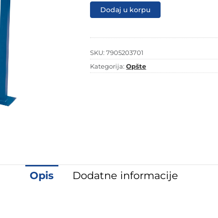
horizontalni
Dodaj u korpu
cjepač
za
drva
HL760L
količina
SKU:
7905203701
Kategorija:
Opšte
Opis
Dodatne informacije