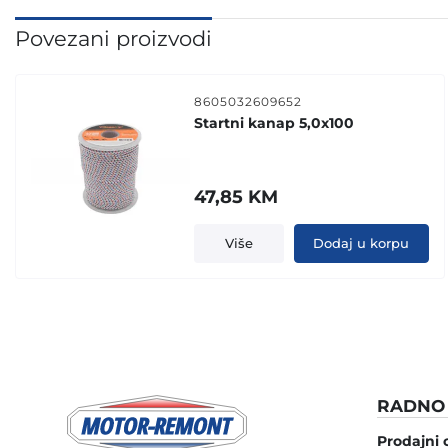
Povezani proizvodi
8605032609652
Startni kanap 5,0x100
47,85
KM
Više
Dodaj u korpu
RADNO 
Prodajni 