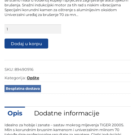
se stalno hladi u vodenoj kupelji i sprječava zagrijavanje alata tijekom
brušenja. Snažni indukcijski motor za tih rad s niskim vibracijama
Specijalni korundni kamen za oštrenje s aluminijevim oksidom
Univerzalni uređaj za brušenje 70 za mn…
Scheppach
stona
brusilica
TIGER
Dodaj u korpu
2000
količina
SKU:
89490916
Kategorija:
Opšte
Besplatna dostava
Opis
Dodatne informacije
Idealno za hobije i zanate – sastav mokrog mljevenja TIGER 2000S.
Mlin s korundnim brusnim kamenom i univerzalnim mlinom 70
takođe daje profesionalne rezultate za amatere. Glatki indukcijski