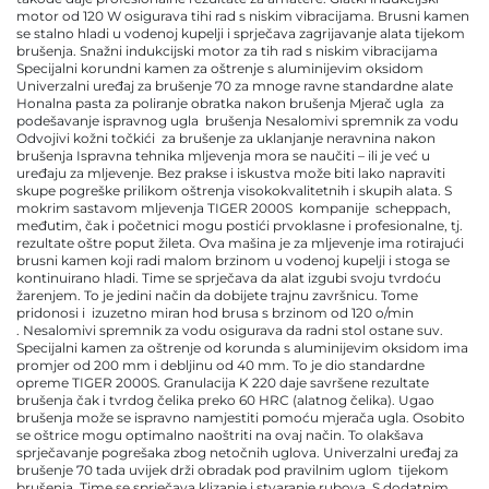
motor od 120 W osigurava tihi rad s niskim vibracijama. Brusni kamen
se stalno hladi u vodenoj kupelji i sprječava zagrijavanje alata tijekom
brušenja. Snažni indukcijski motor za tih rad s niskim vibracijama
Specijalni korundni kamen za oštrenje s aluminijevim oksidom
Univerzalni uređaj za brušenje 70 za mnoge ravne standardne alate
Honalna pasta za poliranje obratka nakon brušenja Mjerač ugla za
podešavanje ispravnog ugla brušenja Nesalomivi spremnik za vodu
Odvojivi kožni točkići za brušenje za uklanjanje neravnina nakon
brušenja Ispravna tehnika mljevenja mora se naučiti – ili je već u
uređaju za mljevenje. Bez prakse i iskustva može biti lako napraviti
skupe pogreške prilikom oštrenja visokokvalitetnih i skupih alata. S
mokrim sastavom mljevenja TIGER 2000S kompanije scheppach,
međutim, čak i početnici mogu postići prvoklasne i profesionalne, tj.
rezultate oštre poput žileta. Ova mašina je za mljevenje ima rotirajući
brusni kamen koji radi malom brzinom u vodenoj kupelji i stoga se
kontinuirano hladi. Time se sprječava da alat izgubi svoju tvrdoću
žarenjem. To je jedini način da dobijete trajnu završnicu. Tome
pridonosi i izuzetno miran hod brusa s brzinom od 120 o/min
. Nesalomivi spremnik za vodu osigurava da radni stol ostane suv.
Specijalni kamen za oštrenje od korunda s aluminijevim oksidom ima
promjer od 200 mm i debljinu od 40 mm. To je dio standardne
opreme TIGER 2000S. Granulacija K 220 daje savršene rezultate
brušenja čak i tvrdog čelika preko 60 HRC (alatnog čelika). Ugao
brušenja može se ispravno namjestiti pomoću mjerača ugla. Osobito
se oštrice mogu optimalno naoštriti na ovaj način. To olakšava
sprječavanje pogrešaka zbog netočnih uglova. Univerzalni uređaj za
brušenje 70 tada uvijek drži obradak pod pravilnim uglom tijekom
brušenja. Time se sprječava klizanje i stvaranje rubova. S dodatnim