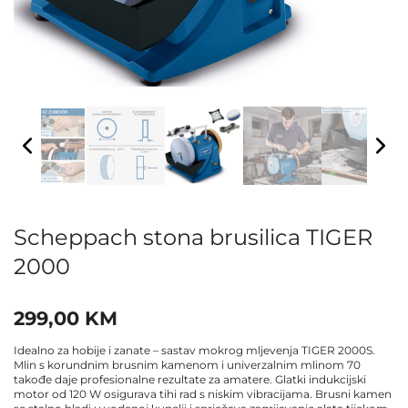
Scheppach stona brusilica TIGER
2000
299,00
KM
Idealno za hobije i zanate – sastav mokrog mljevenja TIGER 2000S.
Mlin s korundnim brusnim kamenom i univerzalnim mlinom 70
takođe daje profesionalne rezultate za amatere. Glatki indukcijski
motor od 120 W osigurava tihi rad s niskim vibracijama. Brusni kamen