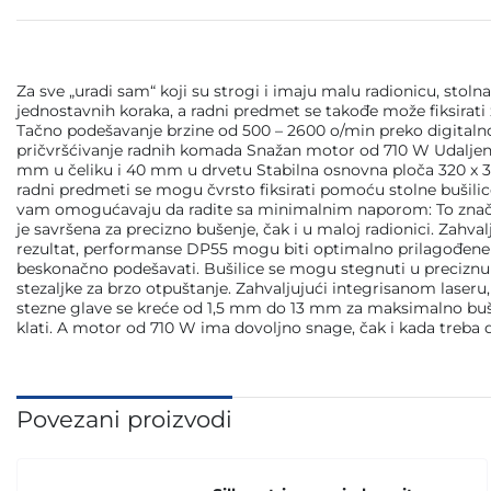
Za sve „uradi sam“ koji su strogi i imaju malu radionicu, stoln
jednostavnih koraka, a radni predmet se takođe može fiksirati 
Tačno podešavanje brzine od 500 – 2600 o/min preko digitalnog
pričvršćivanje radnih komada Snažan motor od 710 W Udaljeno
mm u čeliku i 40 mm u drvetu Stabilna osnovna ploča 320 x 305
radni predmeti se mogu čvrsto fiksirati pomoću stolne bušili
vam omogućavaju da radite sa minimalnim naporom: To znači da
je savršena za precizno bušenje, čak i u maloj radionici. Zahv
rezultat, performanse DP55 mogu biti optimalno prilagođene 
beskonačno podešavati. Bušilice se mogu stegnuti u preciznu
stezaljke za brzo otpuštanje. Zahvaljujući integrisanom laser
stezne glave se kreće od 1,5 mm do 13 mm za maksimalno buše
klati. A motor od 710 W ima dovoljno snage, čak i kada treba d
Povezani proizvodi