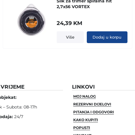
Silk za trimer spiralna nit
2,7x56 VORTEX
24,39
KM
Više
Dodaj u korpu
VRIJEME
LINKOVI
MOJ NALOG
objekat:
REZERVNI DIJELOVI
k – Subota: 08-17h
PITANJA I ODGOVORI
odaja:
24/7
KAKO KUPITI
POPUSTI