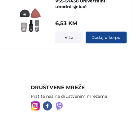
VSS-67458 Univerzalni
ubodni sjekač
6,53
KM
Više
Dodaj u korpu
DRUŠTVENE MREŽE
Pratite nas na društvenim mrežama