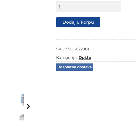
Scheppach
stubna
bušilica
DP55
Dodaj u korpu
količina
SKU:
5906822901
Kategorija:
Opšte
Besplatna dostava