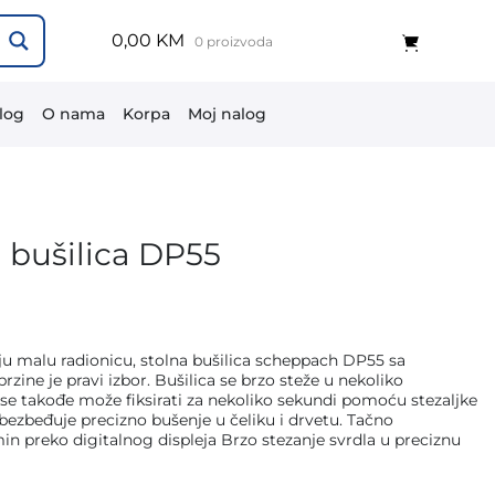
0,00 KM
0 proizvoda
log
O nama
Korpa
Moj nalog
bušilica DP55
maju malu radionicu, stolna bušilica scheppach DP55 sa
zine je pravi izbor. Bušilica se brzo steže u nekoliko
se takođe može fiksirati za nekoliko sekundi pomoću stezaljke
obezbeđuje precizno bušenje u čeliku i drvetu. Tačno
n preko digitalnog displeja Brzo stezanje svrdla u preciznu