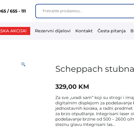
65 / 655 - 111
SKA AKCIJA!
Rezervni dijelovi
Kontakt
Česta pitanja
B
Scheppach stubna 
329,00
KM
Za sve „uradi sam“ koji su strogi i i
digitalnim displejom za podešavanje br
jednostavnih koraka, a radni predmet 
za brzo otpuštanje. Integrisani laser 
podešavanje brzine od 500 – 2600 o/mi
steznu glavu Integrisani las…