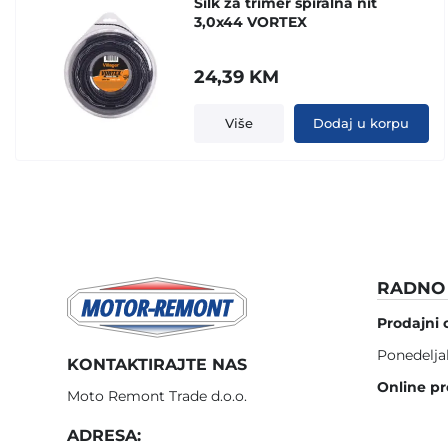
Silk za trimer spiralna nit
3,0x44 VORTEX
24,39
KM
Više
Dodaj u korpu
RADNO 
Prodajni 
Ponedelja
KONTAKTIRAJTE NAS
Online pr
Moto Remont Trade d.o.o.
ADRESA: