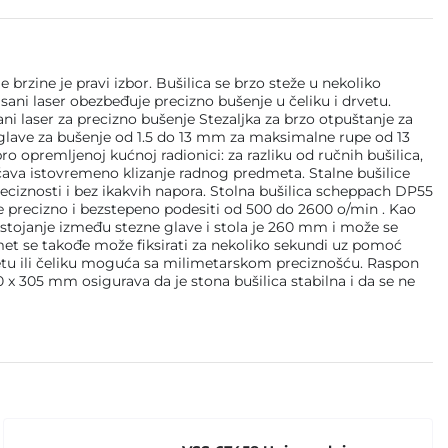
brzine je pravi izbor. Bušilica se brzo steže u nekoliko
sani laser obezbeđuje precizno bušenje u čeliku i drvetu.
ni laser za precizno bušenje Stezaljka za brzo otpuštanje za
lave za bušenje od 1.5 do 13 mm za maksimalne rupe od 13
 opremljenoj kućnoj radionici: za razliku od ručnih bušilica,
ava istovremeno klizanje radnog predmeta. Stalne bušilice
ciznosti i bez ikakvih napora. Stolna bušilica scheppach DP55
že precizno i bezstepeno podesiti od 500 do 2600 o/min . Kao
tojanje između stezne glave i stola je 260 mm i može se
et se takođe može fiksirati za nekoliko sekundi uz pomoć
rvetu ili čeliku moguća sa milimetarskom preciznošću. Raspon
 305 mm osigurava da je stona bušilica stabilna i da se ne