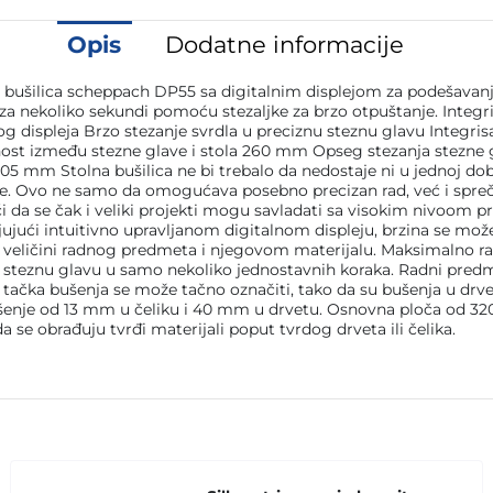
Opis
Dodatne informacije
a bušilica scheppach DP55 sa digitalnim displejom za podešavanje 
za nekoliko sekundi pomoću stezaljke za brzo otpuštanje. Integri
 displeja Brzo stezanje svrdla u preciznu steznu glavu Integrisa
st između stezne glave i stola 260 mm Opseg stezanja stezne g
 mm Stolna bušilica ne bi trebalo da nedostaje ni u jednoj dobro
ce. Ovo ne samo da omogućava posebno precizan rad, već i spreč
 se čak i veliki projekti mogu savladati sa visokim nivoom pre
aljujući intuitivno upravljanom digitalnom displeju, brzina se mo
veličini radnog predmeta i njegovom materijalu. Maksimalno ras
 steznu glavu u samo nekoliko jednostavnih koraka. Radni predm
u, tačka bušenja se može tačno označiti, tako da su bušenja u d
nje od 13 mm u čeliku i 40 mm u drvetu. Osnovna ploča od 320 x
a se obrađuju tvrđi materijali poput tvrdog drveta ili čelika.