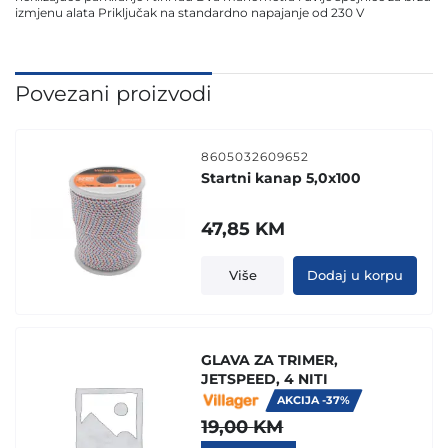
izmjenu alata Priključak na standardno napajanje od 230 V
Povezani proizvodi
8605032609652
Startni kanap 5,0x100
47,85
KM
Više
Dodaj u korpu
GLAVA ZA TRIMER,
JETSPEED, 4 NITI
AKCIJA -37%
19,00
KM