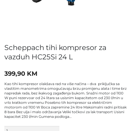
Scheppach tihi kompresor za
vazduh HC25Si 24 L
399,90
KM
Kao tihi kompresor olakšava rad na više načina – dva priključka sa
vlastitim manometrima omogućavaju brzu promijenu alata i time brz
napredak rada, bez ikakvog zagađenja bukom. Snažni motor od 1100
W puni rezervoar od 24 litara sa usisnim kapacitetom od 230 l/min u
vrlo kratkom vremenu Posebno tih kompresor sa električnim
motorom od 1100 W Boca zapremine 24 litre Maksimalni radni pritisak
8 bara Bez ulja i malo održavanja Veliki točkovi za lak transport Usisni
kapacitet 230 l/min Gumena podloga…
Scheppach