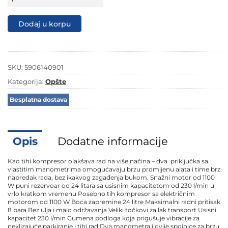
tihi
kompresor
za
Dodaj u korpu
vazduh
HC25Si
24
L
količina
SKU:
5906140901
Kategorija:
Opšte
Besplatna dostava
Opis
Dodatne informacije
Kao tihi kompresor olakšava rad na više načina – dva priključka sa
vlastitim manometrima omogućavaju brzu promijenu alata i time brz
napredak rada, bez ikakvog zagađenja bukom. Snažni motor od 1100
W puni rezervoar od 24 litara sa usisnim kapacitetom od 230 l/min u
vrlo kratkom vremenu Posebno tih kompresor sa električnim
motorom od 1100 W Boca zapremine 24 litre Maksimalni radni pritisak
8 bara Bez ulja i malo održavanja Veliki točkovi za lak transport Usisni
kapacitet 230 l/min Gumena podloga koja prigušuje vibracije za
neklizajuće parkiranje i tihi rad Dva manometra i dvije spojnice za brzu