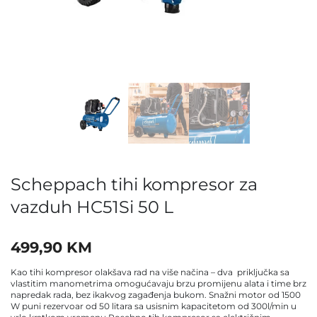
Scheppach tihi kompresor za
vazduh HC51Si 50 L
499,90
KM
Kao tihi kompresor olakšava rad na više načina – dva priključka sa
vlastitim manometrima omogućavaju brzu promijenu alata i time brz
napredak rada, bez ikakvog zagađenja bukom. Snažni motor od 1500
W puni rezervoar od 50 litara sa usisnim kapacitetom od 300l/min u