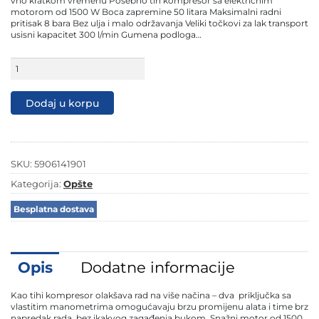
vrlo kratkom vremenu Posebno tih kompresor sa električnim
motorom od 1500 W Boca zapremine 50 litara Maksimalni radni
pritisak 8 bara Bez ulja i malo održavanja Veliki točkovi za lak transport
usisni kapacitet 300 l/min Gumena podloga…
Scheppach
tihi
kompresor
za
Dodaj u korpu
vazduh
HC51Si
50
L
količina
SKU:
5906141901
Kategorija:
Opšte
Besplatna dostava
Opis
Dodatne informacije
Kao tihi kompresor olakšava rad na više načina – dva priključka sa
vlastitim manometrima omogućavaju brzu promijenu alata i time brz
napredak rada, bez ikakvog zagađenja bukom. Snažni motor od 1500