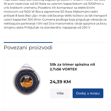
W puni rezervoar od 50 litara sa usisnim kapacitetom od 300l/min u
vrlo kratkom vremenu Posebno tih kompresor sa električnim
motorom od 1500 W Boca zapremine 50 litara Maksimalni radni
pritisak 8 bara Bez ulja i malo održavanja Veliki točkovi za lak transport
usisni kapacitet 300 l/min Gumena podloga koja prigušuje vibracije za
neklizajuće parkiranje i tihi rad Dva manometra i dvije spojnice za brzu
izmjenu alata Priključak na standardno napajanje od 230 V
Povezani proizvodi
Silk za trimer spiralna nit
2,7x56 VORTEX
24,39
KM
Više
Dodaj u korpu