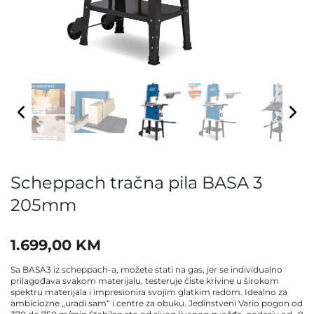
Scheppach tračna pila BASA 3
205mm
1.699,00
KM
Sa BASA3 iz scheppach-a, možete stati na gas, jer se individualno
prilagođava svakom materijalu, testeruje čiste krivine u širokom
spektru materijala i impresionira svojim glatkim radom. Idealno za
ambiciozne „uradi sam“ i centre za obuku. Jedinstveni Vario pogon od