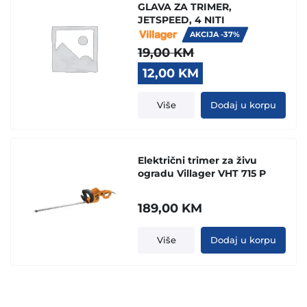
GLAVA ZA TRIMER,
JETSPEED, 4 NITI
AKCIJA -37%
19,00
KM
Original
Current
12,00
KM
price
price
was:
is:
Više
Dodaj u korpu
19,00 KM.
12,00 KM.
Električni trimer za živu
ogradu Villager VHT 715 P
189,00
KM
Više
Dodaj u korpu