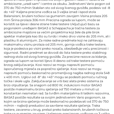
ambiciozne „uradi sam“ i centre za obuku. Jedinstveni Vario pogon od
370 do 750 m/min Stabilan sto od sivog livenog gvožđa, podesiv od -8
do +45° Kaljena precizna vođica sa 3 valjka iznad i ispod stola
Balansirani, brušeni točkovi sa gumenim zavojem Visina prolaza 205
mm Širina prolaza 306 mm Precizna ograda sa lupom, može se
koristiti sa lijeve i desne strane trake testere Uključujući bazu sa
pogonskim uređajem BASA3 iz Scheppacha je tračna testera za
ambiciozne majstore sa većim projektima koji žele da pile širok
spektar materijala kao što su tvrdo i meko drvo visine do 205 mm, ali i
plastiku ili aluminijum. Za niske radne predmete koji ne zahtevaju
maksimalnu visinu prolaza od 205 mm, gornja vođica trake testere,
koja je podesiva po visini preko nosača, obezbeđuje veću preciznost i
sigurnost. Radni predmet se dovodi do lista testere preko stabilnog
radnog stola od sivog livenog gvožđa. Za precizne rezove za kidanje,
ograda sa lupom se koristi lijevo ili desno od trake testere pomoću
brzog zaključavanja. Kosi rezovi se mogu napraviti pomoću
isporučenog mjerača za poprečno sječenje. Kosi rezovi se mogu
napraviti pomoću beskonačno promenljivog nagiba radnog stola 548
x 400 mm. Uglovi od -8° do +45° mogu se podesiti pomoću ručnog
točka i skale ugla. Zaključavanje se vrši bez alata preko sistema za
brzo otpuštanje. Sa snagom od 800 W, indukcioni motor BASA3
postiže maksimalnu brzinu sječenja od 750 metara u minuti uz
konstantan nesmetan rad. Sa tvrđim materijalima ili teškim rezovima,
BASA3 postiže rezultate sa svojim jedinstvenim Vario pogonom, sa
kojim se brzina sječenja može beskonačno podešavati od 370 do 750
m/min – najbolji preduslovi za savršene rezultate sječenja. Traka
testere, zavarena u krug, prelazi preko balansiranih, brušenih točkova
trake sa gumenim zavojem i kaljenom preciznom vođicom sa 3 valjka