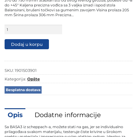
370 do 750 m/min Stabilan sto od sivog livenog gvožđa, podesiv od -8
do +45° Kaljena precizna vođica sa 3 valjka iznad i ispod stola
Balansirani, brušeni točkovi sa gumenim zavojem Visina prolaza 205
mm Širina prolaza 306 mm Precizna…
Scheppach
tračna
pila
BASA
Dodaj u korpu
3
205mm
količina
SKU:
1901503901
Kategorija:
Opšte
Besplatna dostava
Opis
Dodatne informacije
Sa BASA3 iz scheppach-a, možete stati na gas, jer se individualno
prilagođava svakom materijalu, testeruje čiste krivine u širokom
spektru materijala i impresionira svojim glatkim radom. Idealno za