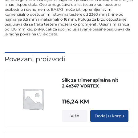
iznad i ispod stola. Ovo omogućava da list testere radi posebno
bezbedno i ravnomerno. BASA3 može biti opremljen svim
komercijalno dostupnim listovima testere od 2360 mm širine od
najmanje 3,5 mm i maksimalno 16 mm. Poluga za brzo otpuštanje
osigurava da se traka testere može lako promjeniti. Usisna mlaznica
od 100 mm kao priključak za spoljno usisavanje prašine osigurava da
je radna površina uvijek čista.
Povezani proizvodi
Silk za trimer spiralna nit
2,4x347 VORTEX
116,24
KM
Više
Dodaj u korpu