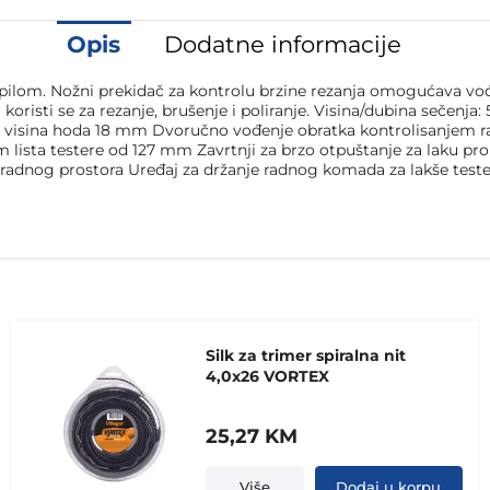
Opis
Dodatne informacije
ilom. Nožni prekidač za kontrolu brzine rezanja omogućava vođ
koristi se za rezanje, brušenje i poliranje. Visina/dubina sečenj
n-1 i visina hoda 18 mm Dvoručno vođenje obratka kontrolisanje
 lista testere od 127 mm Zavrtnji za brzo otpuštanje za laku pro
 radnog prostora Uređaj za držanje radnog komada za lakše testeri
a
Silk za trimer spiralna nit
4,0x26 VORTEX
25,27
KM
Više
Dodaj u korpu