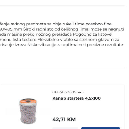
enje radnog predmeta sa obje ruke i time posebno fine
a: 50/405 mm Široki radni sto od čeličnog lima, može se nagnuti
m rada mašine preko nožnog prekidača Pogodno za listove
menu lista testere Fleksibilno vratilo sa steznom glavom za
sanje izreza Niske vibracije za optimalne i precizne rezultate
8605032609645
Kanap startera 4,5x100
42,71
KM