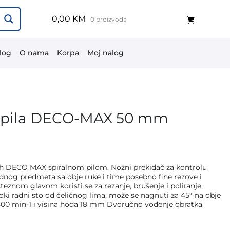
0,00 KM
0 proizvoda
log
O nama
Korpa
Moj nalog
a pila DECO-MAX 50 mm
ch DECO MAX spiralnom pilom. Nožni prekidač za kontrolu
nog predmeta sa obje ruke i time posebno fine rezove i
steznom glavom koristi se za rezanje, brušenje i poliranje.
ki radni sto od čeličnog lima, može se nagnuti za 45° na obje
 1500 min-1 i visina hoda 18 mm Dvoručno vođenje obratka