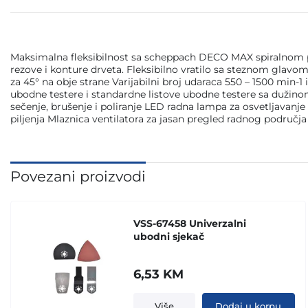
Maksimalna fleksibilnost sa scheppach DECO MAX spiralnom p
rezove i konture drveta. Fleksibilno vratilo sa steznom glavom 
za 45° na obje strane Varijabilni broj udaraca 550 – 1500 mi
ubodne testere i standardne listove ubodne testere sa dužinom
sečenje, brušenje i poliranje LED radna lampa za osvetljavanje
piljenja Mlaznica ventilatora za jasan pregled radnog područj
Povezani proizvodi
VSS-67458 Univerzalni
ubodni sjekač
6,53
KM
Više
Dodaj u korpu