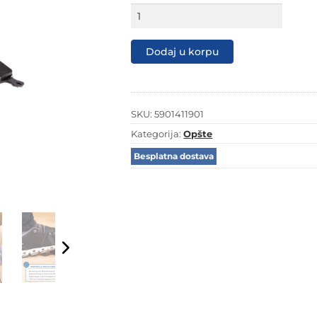
Scheppach
tračna
pila
DECO-
Dodaj u korpu
MAX
50
mm
količina
SKU:
5901411901
Kategorija:
Opšte
Besplatna dostava