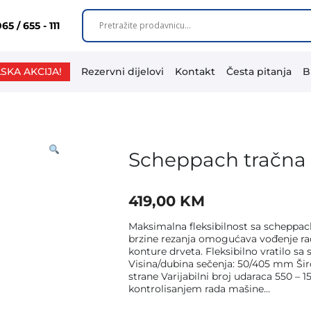
65 / 655 - 111
SKA AKCIJA!
Rezervni dijelovi
Kontakt
Česta pitanja
B
Scheppach tračn
419,00
KM
Maksimalna fleksibilnost sa scheppa
brzine rezanja omogućava vođenje rad
konture drveta. Fleksibilno vratilo sa 
Visina/dubina sečenja: 50/405 mm Širo
strane Varijabilni broj udaraca 550 –
kontrolisanjem rada mašine…