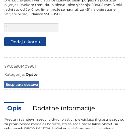
pile. LED svjetlo i ventilator osiguravaju jasan pogled na područje
piljenja u svakom trenutku. Visina/dubina sječenja: 50/405 mm Široki
radni sto od čeličnog lima, može se nagnuti za 45° na obje strane
Varijabilni broj udaraca 550 – 1500 …
Scheppach
tračna
pila
DECO-
Dodaj u korpu
SWITCH
50mm
količina
SKU:
5901409901
Kategorija:
Opšte
Besplatna dostava
Opis
Dodatne informacije
Precizni i zahtjevni rezovi u drvu, plastici, pleksiglasu ili gipsu izazov su
za proizvođače modela i hobiste, što se sada može lakše obaviti sa
scheppach DECO SWITCH. Nožni prekidač omogućava vođenje