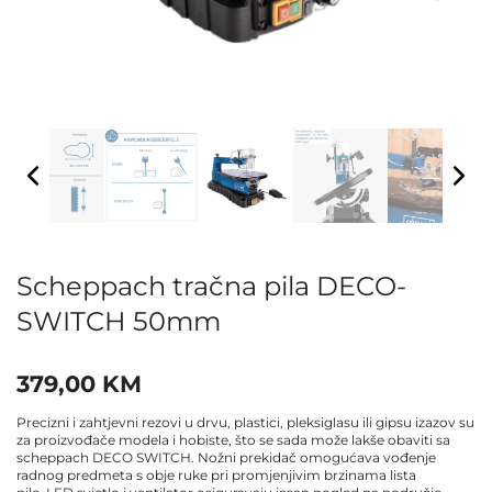
Scheppach tračna pila DECO-
SWITCH 50mm
379,00
KM
Precizni i zahtjevni rezovi u drvu, plastici, pleksiglasu ili gipsu izazov su
za proizvođače modela i hobiste, što se sada može lakše obaviti sa
scheppach DECO SWITCH. Nožni prekidač omogućava vođenje
radnog predmeta s obje ruke pri promjenjivim brzinama lista