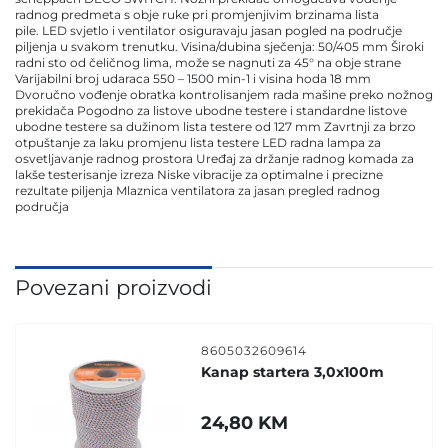
radnog predmeta s obje ruke pri promjenjivim brzinama lista
pile. LED svjetlo i ventilator osiguravaju jasan pogled na područje
piljenja u svakom trenutku. Visina/dubina sječenja: 50/405 mm Široki
radni sto od čeličnog lima, može se nagnuti za 45° na obje strane
Varijabilni broj udaraca 550 – 1500 min-1 i visina hoda 18 mm
Dvoručno vođenje obratka kontrolisanjem rada mašine preko nožnog
prekidača Pogodno za listove ubodne testere i standardne listove
ubodne testere sa dužinom lista testere od 127 mm Zavrtnji za brzo
otpuštanje za laku promjenu lista testere LED radna lampa za
osvetljavanje radnog prostora Uređaj za držanje radnog komada za
lakše testerisanje izreza Niske vibracije za optimalne i precizne
rezultate piljenja Mlaznica ventilatora za jasan pregled radnog
područja
Povezani proizvodi
8605032609614
Kanap startera 3,0x100m
24,80
KM