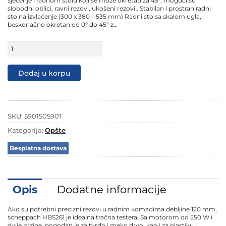
sječenje i radnom stolu koji se može okretati za 45°, mogući su
slobodni oblici, ravni rezovi, ukošeni rezovi . Stabilan i prostran radni
sto na izvlačenje (300 x 380 – 535 mm) Radni sto sa skalom ugla,
beskonačno okretan od 0° do 45° z…
Scheppach
tračna
pila
HBS261
Dodaj u korpu
120mm
količina
SKU:
5901505901
Kategorija:
Opšte
Besplatna dostava
Opis
Dodatne informacije
Ako su potrebni precizni rezovi u radnim komadima debljine 120 mm,
scheppach HBS261 je idealna tračna testera. Sa motorom od 550 W i
dvije brzine, pogodan je za tvrdo i meko drvo, kao i za plastiku i