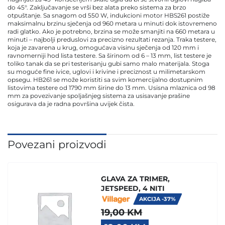
do 45°. Zaključavanje se vrši bez alata preko sistema za brzo
otpuštanje. Sa snagom od 550 W, indukcioni motor HBS261 postiže
maksimalnu brzinu sječenja od 960 metara u minuti dok istovremeno
radi glatko. Ako je potrebno, brzina se može smanjiti na 660 metara u
minuti – najbolji preduslovi za precizno rezultati rezanja. Traka testere,
koja je zavarena u krug, omogućava visinu sječenja od 120 mm i
ravnomerniji hod lista testere. Sa širinom od 6 – 13 mm, list testere je
toliko tanak da se pri testerisanju gubi samo malo materijala. Stoga
su moguće fine ivice, uglovi i krivine i preciznost u milimetarskom
opsegu. HB261 se može koristiti sa svim komercijalno dostupnim
listovima testere od 1790 mm širine do 13 mm. Usisna mlaznica od 98
mm za povezivanje spoljašnjeg sistema za usisavanje prašine
osigurava da je radna površina uvijek čista.
Povezani proizvodi
GLAVA ZA TRIMER,
JETSPEED, 4 NITI
AKCIJA -37%
19,00
KM