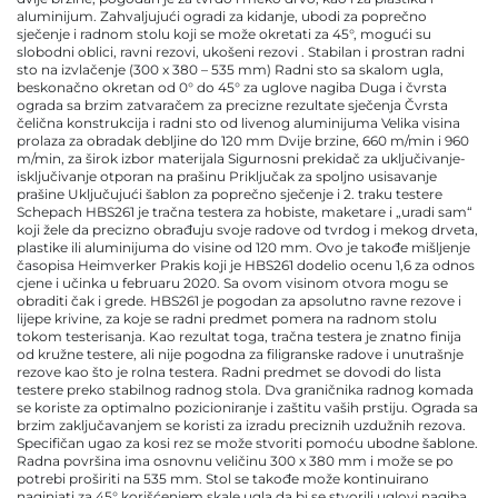
aluminijum. Zahvaljujući ogradi za kidanje, ubodi za poprečno
sječenje i radnom stolu koji se može okretati za 45°, mogući su
slobodni oblici, ravni rezovi, ukošeni rezovi . Stabilan i prostran radni
sto na izvlačenje (300 x 380 – 535 mm) Radni sto sa skalom ugla,
beskonačno okretan od 0° do 45° za uglove nagiba Duga i čvrsta
ograda sa brzim zatvaračem za precizne rezultate sječenja Čvrsta
čelična konstrukcija i radni sto od livenog aluminijuma Velika visina
prolaza za obradak debljine do 120 mm Dvije brzine, 660 m/min i 960
m/min, za širok izbor materijala Sigurnosni prekidač za uključivanje-
isključivanje otporan na prašinu Priključak za spoljno usisavanje
prašine Uključujući šablon za poprečno sječenje i 2. traku testere
Schepach HBS261 je tračna testera za hobiste, maketare i „uradi sam“
koji žele da precizno obrađuju svoje radove od tvrdog i mekog drveta,
plastike ili aluminijuma do visine od 120 mm. Ovo je takođe mišljenje
časopisa Heimverker Prakis koji je HBS261 dodelio ocenu 1,6 za odnos
cjene i učinka u februaru 2020. Sa ovom visinom otvora mogu se
obraditi čak i grede. HBS261 je pogodan za apsolutno ravne rezove i
lijepe krivine, za koje se radni predmet pomera na radnom stolu
tokom testerisanja. Kao rezultat toga, tračna testera je znatno finija
od kružne testere, ali nije pogodna za filigranske radove i unutrašnje
rezove kao što je rolna testera. Radni predmet se dovodi do lista
testere preko stabilnog radnog stola. Dva graničnika radnog komada
se koriste za optimalno pozicioniranje i zaštitu vaših prstiju. Ograda sa
brzim zaključavanjem se koristi za izradu preciznih uzdužnih rezova.
Specifičan ugao za kosi rez se može stvoriti pomoću ubodne šablone.
Radna površina ima osnovnu veličinu 300 x 380 mm i može se po
potrebi proširiti na 535 mm. Stol se takođe može kontinuirano
naginjati za 45° korišćenjem skale ugla da bi se stvorili uglovi nagiba