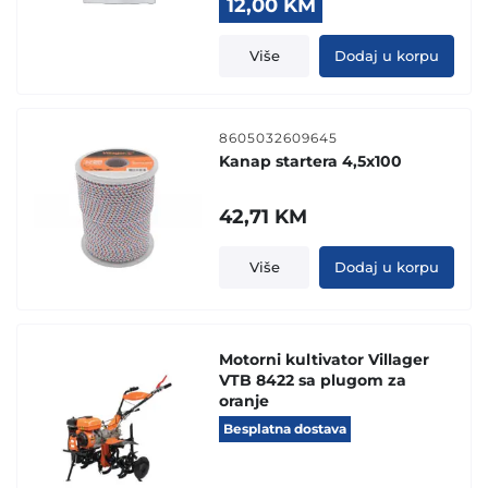
Original
Current
12,00
KM
price
price
was:
is:
Više
Dodaj u korpu
19,00 KM.
12,00 KM.
8605032609645
Kanap startera 4,5x100
42,71
KM
Više
Dodaj u korpu
Motorni kultivator Villager
VTB 8422 sa plugom za
oranje
Besplatna dostava