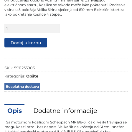
omogućavaju udobnu vožnju i manevrisanje. Zahvaljujući
električnom startu, kosilica se takođe može lako pokrenuti. Podesiva
visina u 5 položaja Velika širina sječenja od 610 mm Električni start za
lako pokretanje kosilice 4 stepe…
Scheppach
traktor
kosačica
MR196-
Dodaj u korpu
61
6.5
KS
količina
SKU:
5911235903
Kategorija:
Opšte
Besplatna dostava
Opis
Dodatne informacije
Sa motornom kosilicom Scheppach MR196-61, čak i veliki travnjaci se
mogu kositi brzo i bez napora. Velika širina košenja od 61 cm i snažan
4-taktni benzinski motor sa 4,8 kW ili 6,5 KS obezbjeđuju brz