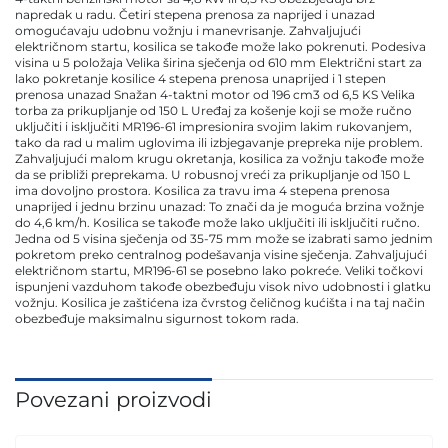
napredak u radu. Četiri stepena prenosa za naprijed i unazad
omogućavaju udobnu vožnju i manevrisanje. Zahvaljujući
električnom startu, kosilica se takođe može lako pokrenuti. Podesiva
visina u 5 položaja Velika širina sječenja od 610 mm Električni start za
lako pokretanje kosilice 4 stepena prenosa unaprijed i 1 stepen
prenosa unazad Snažan 4-taktni motor od 196 cm3 od 6,5 KS Velika
torba za prikupljanje od 150 L Uređaj za košenje koji se može ručno
uključiti i isključiti MR196-61 impresionira svojim lakim rukovanjem,
tako da rad u malim uglovima ili izbjegavanje prepreka nije problem.
Zahvaljujući malom krugu okretanja, kosilica za vožnju takođe može
da se približi preprekama. U robusnoj vreći za prikupljanje od 150 L
ima dovoljno prostora. Kosilica za travu ima 4 stepena prenosa
unaprijed i jednu brzinu unazad: To znači da je moguća brzina vožnje
do 4,6 km/h. Kosilica se takođe može lako uključiti ili isključiti ručno.
Jedna od 5 visina sječenja od 35-75 mm može se izabrati samo jednim
pokretom preko centralnog podešavanja visine sječenja. Zahvaljujući
električnom startu, MR196-61 se posebno lako pokreće. Veliki točkovi
ispunjeni vazduhom takođe obezbeđuju visok nivo udobnosti i glatku
vožnju. Kosilica je zaštićena iza čvrstog čeličnog kućišta i na taj način
obezbeđuje maksimalnu sigurnost tokom rada.
Povezani proizvodi