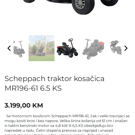
Scheppach traktor kosačica
MR196-61 6.5 KS
3.199,00
KM
Sa motornom kosilicom Scheppach MR196-61, čak i veliki travnjaci se
mogu kositi brzo i bez napora. Velika širina košenja od 61 cm i snažan
4-taktni benzinski motor sa 4,8 kW ili 6,5 KS obezbjeđuju brz
napredak u radu. Četiri stepena prenosa za naprijed i unazad