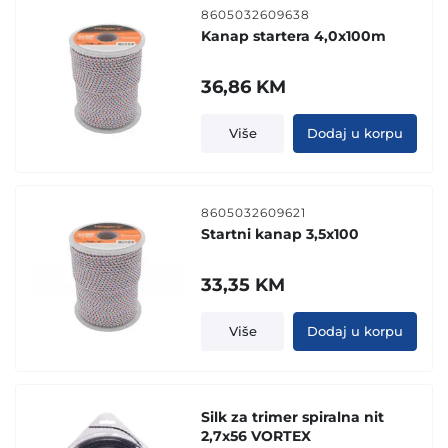
8605032609638
Kanap startera 4,0x100m
36,86
KM
Više
Dodaj u korpu
8605032609621
Startni kanap 3,5x100
33,35
KM
Više
Dodaj u korpu
Silk za trimer spiralna nit
2,7x56 VORTEX