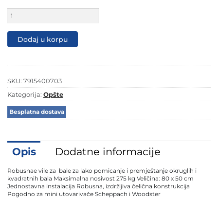
Scheppach
vile
za
bale
Dodaj u korpu
sijena
80
x
50
cm
SKU:
7915400703
za
MKL730
Kategorija:
Opšte
7915400703
količina
Besplatna dostava
Opis
Dodatne informacije
Robusnae vile za bale za lako pomicanje i premještanje okruglih i
kvadratnih bala Maksimalna nosivost 275 kg Veličina: 80 x 50 cm
Jednostavna instalacija Robusna, izdržljiva čelična konstrukcija
Pogodno za mini utovarivače Scheppach i Woodster