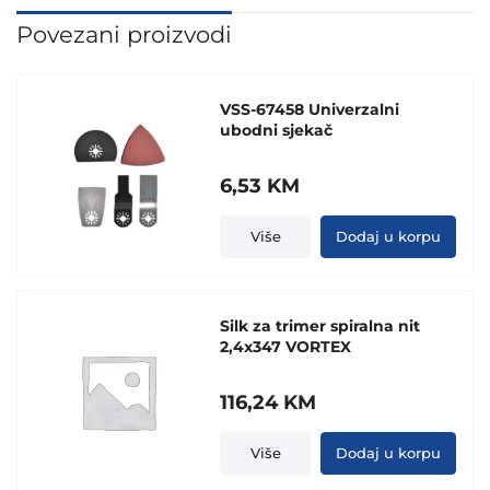
Povezani proizvodi
VSS-67458 Univerzalni
ubodni sjekač
6,53
KM
Više
Dodaj u korpu
Silk za trimer spiralna nit
2,4x347 VORTEX
116,24
KM
Više
Dodaj u korpu