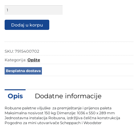
Scheppach
viljuške
za
palete
Dodaj u korpu
za
MKL730
7915400702
količina
SKU:
7915400702
Kategorija:
Opšte
Besplatna dostava
Opis
Dodatne informacije
Robusne paletne viljuške za premještanje i prijenos paleta
Maksimalna nosivost 150 kg Dimenzije: 1036 x 550 x 289 mm
Jednostavna instalacija Robusna, izdržljiva čelična konstrukcija
Pogodno za mini utovarivače Scheppach i Woodster