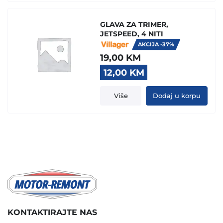
GLAVA ZA TRIMER,
JETSPEED, 4 NITI
AKCIJA -37%
19,00
KM
Original
Current
12,00
KM
price
price
was:
is:
Više
Dodaj u korpu
19,00 KM.
12,00 KM.
KONTAKTIRAJTE NAS