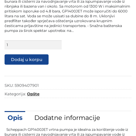
199,90 KM.
179,90 KM.
bunara ili cisterni za navodnjavanje vrta ili za ispumpavanje vode iz
ribnjaka ili bazena van i okolo. Sa motorom od 1300 W i maksimalnim
pritiskom isporuke od 4.8 bara, GP1400JET može isporučiti do 6000
litara na sat. Voda se može usisati sa dubine do 8 m. Uklonjivi
predfilter također sprječava oštećenja uzrokovana krupnim
česticama prljavštine na jedinici transportera. • Snažna baštenska
pumpa za širok spektar upotreba: na…
Scheppach
vrtna
baštenska
pumpa
Dodaj u korpu
za
vodu
GP1400
Jet
količina
SKU:
5909407901
Kategorija:
Opšte
Opis
Dodatne informacije
Scheppach GP1400JET vrtna pumpa je idealna za korištenje vode iz
bunara ili cisterni za navodnjavanje vrta ili za ispumpavanje vode iz