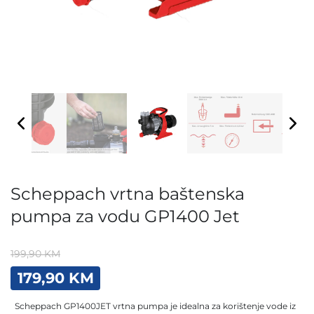
Scheppach vrtna baštenska
pumpa za vodu GP1400 Jet
199,90
KM
Original
Current
179,90
KM
price
price
was:
is:
Scheppach GP1400JET vrtna pumpa je idealna za korištenje vode iz