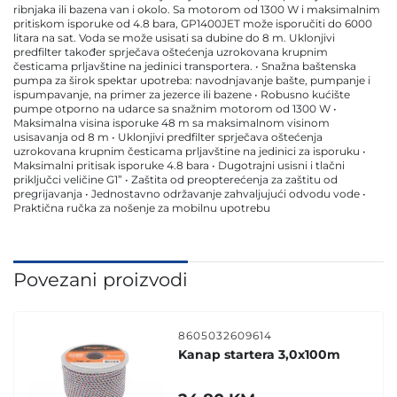
ribnjaka ili bazena van i okolo. Sa motorom od 1300 W i maksimalnim
pritiskom isporuke od 4.8 bara, GP1400JET može isporučiti do 6000
litara na sat. Voda se može usisati sa dubine do 8 m. Uklonjivi
predfilter također sprječava oštećenja uzrokovana krupnim
česticama prljavštine na jedinici transportera. • Snažna baštenska
pumpa za širok spektar upotreba: navodnjavanje bašte, pumpanje i
ispumpavanje, na primer za jezerce ili bazene • Robusno kućište
pumpe otporno na udarce sa snažnim motorom od 1300 W •
Maksimalna visina isporuke 48 m sa maksimalnom visinom
usisavanja od 8 m • Uklonjivi predfilter sprječava oštećenja
uzrokovana krupnim česticama prljavštine na jedinici za isporuku •
Maksimalni pritisak isporuke 4.8 bara • Dugotrajni usisni i tlačni
priključci veličine G1” • Zaštita od preopterećenja za zaštitu od
pregrijavanja • Jednostavno održavanje zahvaljujući odvodu vode •
Praktična ručka za nošenje za mobilnu upotrebu
Povezani proizvodi
8605032609614
Kanap startera 3,0x100m