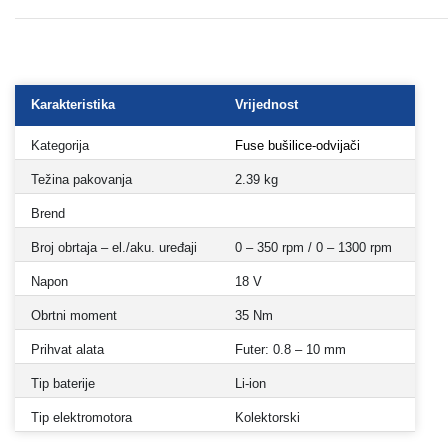
Karakteristika
Vrijednost
Kategorija
Fuse bušilice-odvijači
Težina pakovanja
2.39 kg
Brend
Broj obrtaja – el./aku. uređaji
0 – 350 rpm / 0 – 1300 rpm
Napon
18 V
Obrtni moment
35 Nm
Prihvat alata
Futer: 0.8 – 10 mm
Tip baterije
Li-ion
Tip elektromotora
Kolektorski