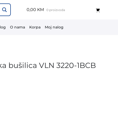
0,00 KM
0 proizvoda
log
O nama
Korpa
Moj nalog
a bušilica VLN 3220-1BCB