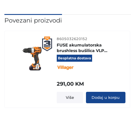
Povezani proizvodi
8605032620152
FUSE akumulatorska
brushless bušilica VLP
5020-2BSC
Besplatna dostava
291,00
KM
Više
Dodaj u korpu