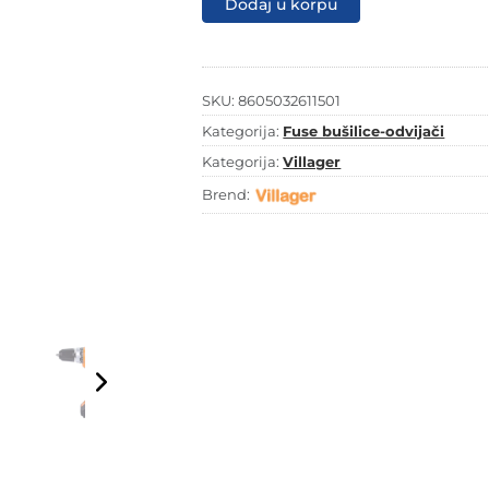
Dodaj u korpu
3220-
1BCB
količina
SKU:
8605032611501
Kategorija:
Fuse bušilice-odvijači
Kategorija:
Villager
Brend: