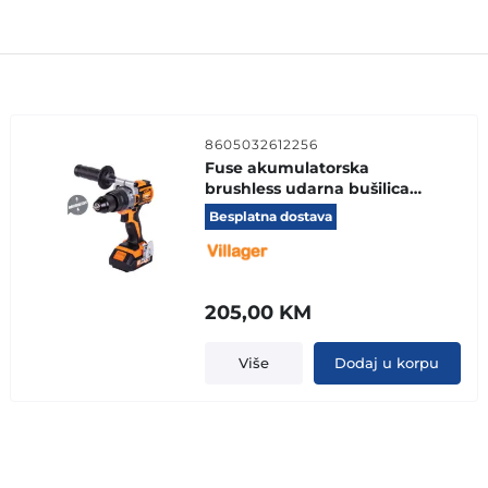
8605032612256
Fuse akumulatorska
brushless udarna bušilica
VLP 5120
Besplatna dostava
205,00
KM
Više
Dodaj u korpu