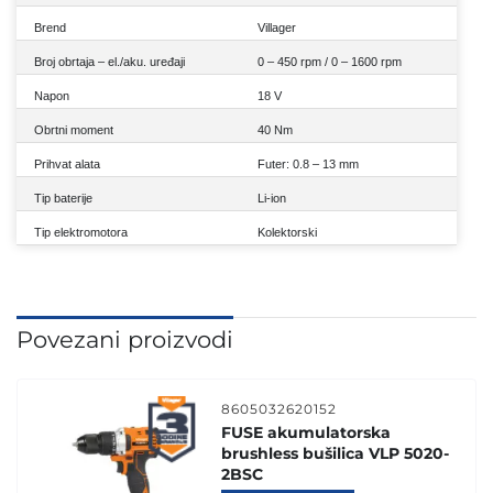
Brend
Villager
Broj obrtaja – el./aku. uređaji
0 – 450 rpm / 0 – 1600 rpm
Napon
18 V
Obrtni moment
40 Nm
Prihvat alata
Futer: 0.8 – 13 mm
Tip baterije
Li-ion
Tip elektromotora
Kolektorski
Povezani proizvodi
8605032620152
FUSE akumulatorska
brushless bušilica VLP 5020-
2BSC