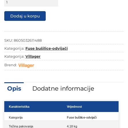
249,00 KM.
189,00 KM.
akumulatorska
bušilica
VLP
Dodaj u korpu
5220-
2BSC
količina
SKU:
8605032611488
Kategorija:
Fuse bušilice-odvijači
Kategorija:
Villager
Brend:
Opis
Dodatne informacije
Karakteristika
Vrijednost
Kategorija
Fuse bušilice-odvijači
Težina pakovanja
4.18 kg