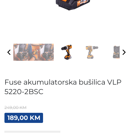
Fuse akumulatorska bušilica VLP
5220-2BSC
249,00
KM
Original
Current
189,00
KM
price
price
was:
is:
Fuse