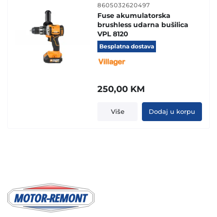
8605032620497
Fuse akumulatorska
brushless udarna bušilica
VPL 8120
Besplatna dostava
250,00
KM
Više
Dodaj u korpu