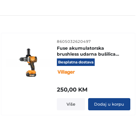
8605032620497
Fuse akumulatorska
brushless udarna bušilica
VPL 8120
Besplatna dostava
250,00
KM
Više
Dodaj u korpu