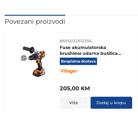
Povezani proizvodi
8605032612256
Fuse akumulatorska
brushless udarna bušilica
VLP 5120
Besplatna dostava
205,00
KM
Više
Dodaj u korpu