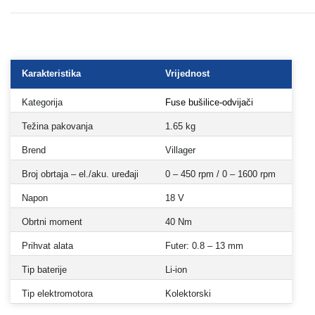
Karakteristika
Vrijednost
Kategorija
Fuse bušilice-odvijači
Težina pakovanja
1.65 kg
Brend
Villager
Broj obrtaja – el./aku. uređaji
0 – 450 rpm / 0 – 1600 rpm
Napon
18 V
Obrtni moment
40 Nm
Prihvat alata
Futer: 0.8 – 13 mm
Tip baterije
Li-ion
Tip elektromotora
Kolektorski