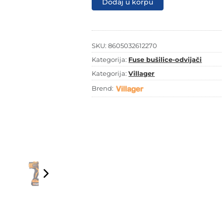
Dodaj u korpu
5220
količina
SKU:
8605032612270
Kategorija:
Fuse bušilice-odvijači
Kategorija:
Villager
Brend: