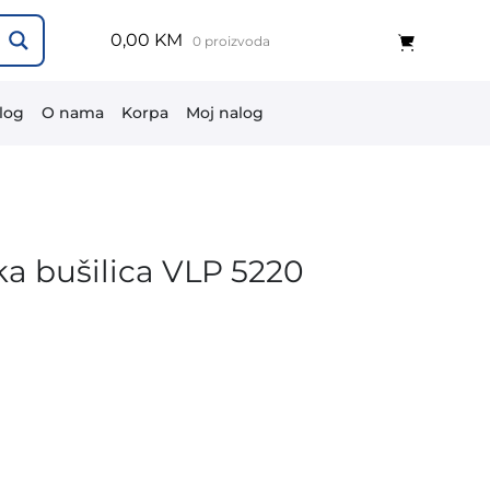
0,00 KM
0 proizvoda
log
O nama
Korpa
Moj nalog
a bušilica VLP 5220