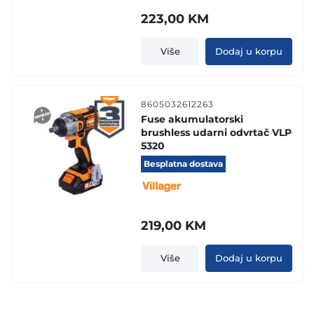
223,00
KM
Više
Dodaj u korpu
8605032612263
Fuse akumulatorski
brushless udarni odvrtač VLP
5320
Besplatna dostava
219,00
KM
Više
Dodaj u korpu