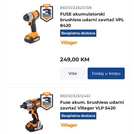
8605032620138
FUSE akumulatorski
brushless udarni zavrtač VPL
8420
Besplatna dostava
249,00
KM
Više
Dodaj u korpu
8605032612461
Fuse akum. brushless udarni
zavrtač Villager VLP 5420
Besplatna dostava