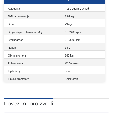
Kategorija
Fuse udarni zavijači
Težina pakovanja
1.82 kg
Brend
Villager
Broj obrtaja – el./aku. uređaji
0 – 2400 rpm
Broj udaraca
0 – 3600 ipm
Napon
18 V
Obrtni moment
180 Nm
Prihvat alata
½” četvrtasti
Tip baterije
Li-ion
Tip elektromotora
Kolektorski
Povezani proizvodi