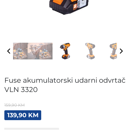
Fuse akumulatorski udarni odvrtač
VLN 3320
159,90
KM
Original
Current
139,90
KM
price
price
was:
is:
Fuse