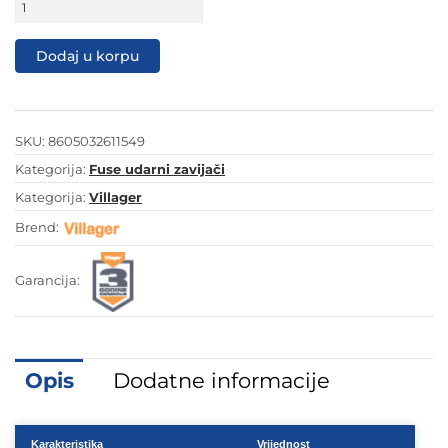
159,90 KM.
139,90 KM.
akumulatorski
udarni
odvrtač
Dodaj u korpu
VLN
3320
količina
SKU:
8605032611549
Kategorija:
Fuse udarni zavijači
Kategorija:
Villager
Brend:
Garancija:
Opis
Dodatne informacije
Karakteristika
Vrijednost