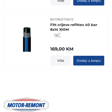
Više
Dodaj u korpu
8011963736112
Fitt crijevo refittex 40 bar
8x14 100M
169,00
KM
Više
Dodaj u korpu