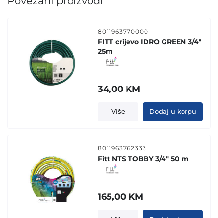
Povezani proizvodi
8011963770000
FITT crijevo IDRO GREEN 3/4"
25m
34,00
KM
Više
Dodaj u korpu
8011963762333
Fitt NTS TOBBY 3/4" 50 m
165,00
KM