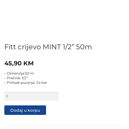
Fitt crijevo MINT 1/2” 50m
45,90
KM
– Dimenzija:50 m
– Prečnik: 1/2”
– Pritisak pucanja: 24 bar
Fitt
crijevo
MINT
1/2"
Dodaj u korpu
50m
količina