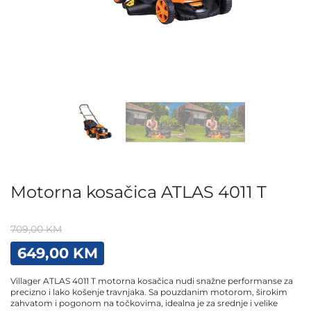
Motorna kosačica ATLAS 4011 T
709,00
KM
Original
Current
649,00
KM
price
price
was:
is:
Villager ATLAS 4011 T motorna kosačica nudi snažne performanse za
709,00 KM.
649,00 KM.
precizno i lako košenje travnjaka. Sa pouzdanim motorom, širokim
zahvatom i pogonom na točkovima, idealna je za srednje i velike