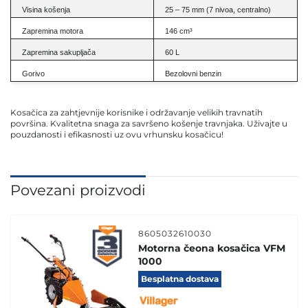
Visina košenja
25 – 75 mm (7 nivoa, centralno)
Zapremina motora
146 cm³
Zapremina sakupljača
60 L
Gorivo
Bezolovni benzin
Kosačica za zahtjevnije korisnike i održavanje velikih travnatih
površina. Kvalitetna snaga za savršeno košenje travnjaka. Uživajte u
pouzdanosti i efikasnosti uz ovu vrhunsku kosačicu!
Povezani proizvodi
8605032610030
Motorna čeona kosačica VFM
1000
Besplatna dostava