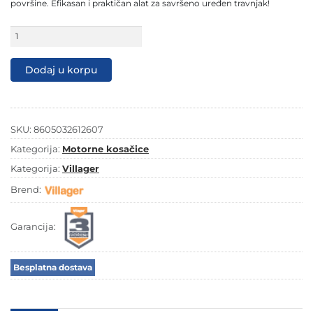
površine. Efikasan i praktičan alat za savršeno uređen travnjak!
Motorna
kosačica
ATLAS
4011
Dodaj u korpu
T
količina
SKU:
8605032612607
Kategorija:
Motorne kosačice
Kategorija:
Villager
Brend:
Garancija:
Besplatna dostava