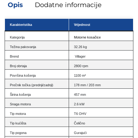
Opis
Dodatne informacije
Karakteristika
Vrijednost
Kategorija
Motorne kosačice
Težina pakovanja
32.26 kg
Brend
Villager
Broj obrtaja
2800 rpm
Površina košenja
1100 m²
Prečnik točka (prednji/zadnji)
178 mm / 203 mm
Širina košenja
457 mm
Snaga motora
2.6 kW
Tip motora
T6 OHV
Tip kućišta
Čelično
Tip pogona
Gurajući