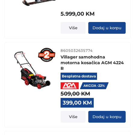
5.999,00
KM
Više
Dodaj u korpu
8605032635774
Villager samohodna
motorna kosačica AGM 4224
R
Besplatna dostava
AKCIJA -22%
509,00
KM
Original
Current
399,00
KM
price
price
was:
is:
Više
Dodaj u korpu
509,00 KM.
399,00 KM.