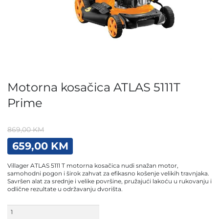
Motorna kosačica ATLAS 5111T
Prime
869,00
KM
Original
Current
659,00
KM
price
price
was:
is:
Villager ATLAS 5111 T motorna kosačica nudi snažan motor,
869,00 KM.
659,00 KM.
samohodni pogon i širok zahvat za efikasno košenje velikih travnjaka.
Savršen alat za srednje i velike površine, pružajući lakoću u rukovanju i
odlične rezultate u održavanju dvorišta.
Motorna
kosačica