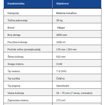
Karakteristika
Vrijednost
Kategorija
Motorne kosačice
Težina pakovanja
39 kg
Brend
Villager
Broj obrtaja
2800 rpm
Površina košenja
1500 m²
Prečnik točka (prednji/zadnji)
178 mm / 254 mm
Širina košenja
510 mm
Snaga motora
3 kW
Tip motora
T 8 OHV
Tip kućišta
Čelično
Tip pogona
Samohodni
Visina košenja
25 – 75 mm (7 nivoa, centralno)
Zapremina motora
173 cm³