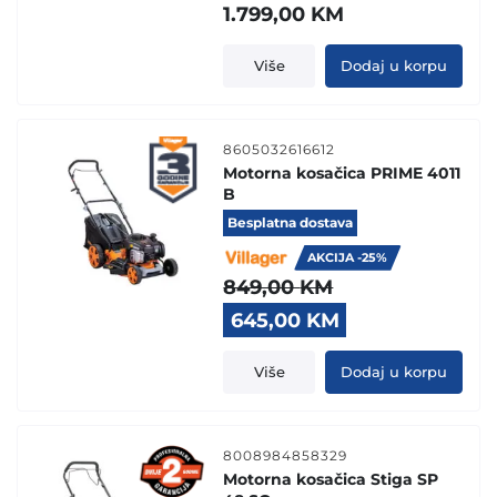
1.799,00
KM
Više
Dodaj u korpu
8605032616612
Motorna kosačica PRIME 4011
B
Besplatna dostava
AKCIJA -25%
849,00
KM
Original
Current
645,00
KM
price
price
was:
is:
Više
Dodaj u korpu
849,00 KM.
645,00 KM.
8008984858329
Motorna kosačica Stiga SP