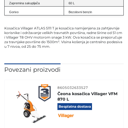
Zapremina sakupljača
60 L
Gorivo
Bezolovni benzin
Kosačica Villager ATLAS 5111 T je kosačica namijenjena za zahtjevnije
korisnike i održavanje velikih travnatih površina, radne širine od 51 cm
i Villager T8 OHV motorom snage 3 kW. Ova kosačica se preporučuje
za travnjake površine do 1500m². Visina košenja je centralno podesiva
u 7 nivoa, od 25 do 75 mm.
Povezani proizvodi
8605032633527
Čeona kosačica Villager VFM
870 L
Besplatna dostava