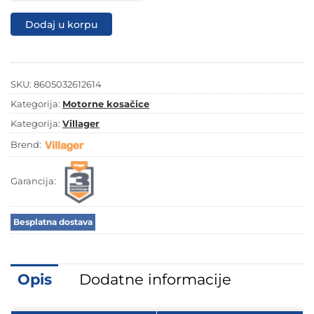
ATLAS
5111T
Dodaj u korpu
Prime
količina
SKU:
8605032612614
Kategorija:
Motorne kosačice
Kategorija:
Villager
Brend:
Garancija:
Besplatna dostava
Opis
Dodatne informacije