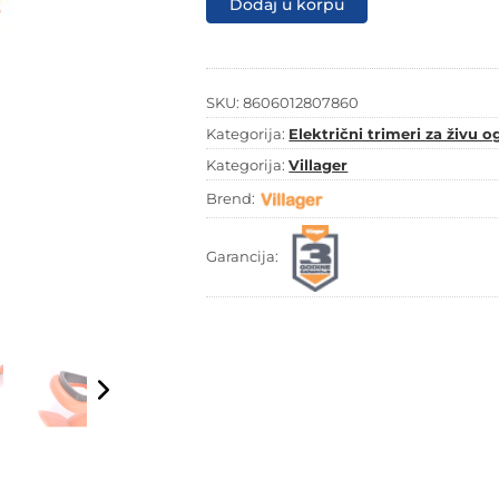
Dodaj u korpu
ogradu
VHT
500
količina
SKU:
8606012807860
Kategorija:
Električni trimeri za živu 
Kategorija:
Villager
Brend:
Garancija: