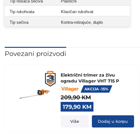
Tip nosača sečiva
Plastični
Tip rukohvata
Klasičan rukohvat
Tip sečiva
Kontra-rotirajuće, duplo
Povezani proizvodi
Električni trimer za živu
ogradu Villager VHT 715 P
AKCIJA -15%
209,90
KM
Original
Current
179,90
KM
price
price
was:
is:
Više
Dodaj u korpu
209,90 KM.
179,90 KM.