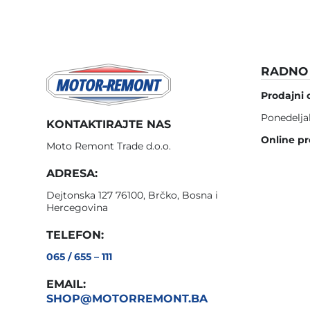
RADNO 
Prodajni 
Ponedelja
KONTAKTIRAJTE NAS
Online pr
Moto Remont Trade d.o.o.
ADRESA:
Dejtonska 127 76100, Brčko, Bosna i
Hercegovina
TELEFON:
065 / 655 – 111
EMAIL:
SHOP@MOTORREMONT.BA