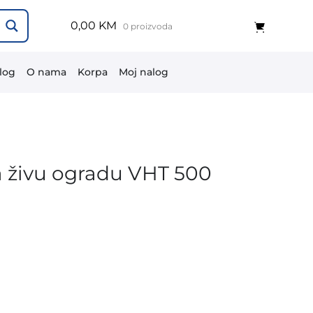
0,00 KM
0 proizvoda
log
O nama
Korpa
Moj nalog
za živu ogradu VHT 500