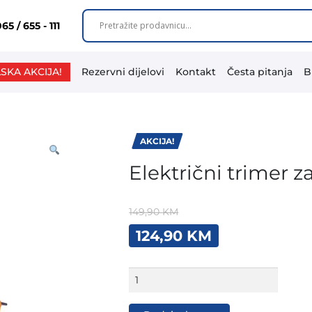
65 / 655 - 111
SKA AKCIJA!
Rezervni dijelovi
Kontakt
Česta pitanja
B
AKCIJA!
Električni trimer 
149,90
KM
Original
Current
124,90
KM
price
price
was:
is:
149,90 KM.
124,90 KM.
Električni
trimer
za
živu