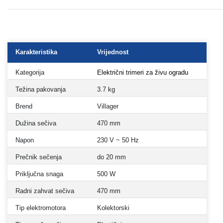
Karakteristika
Vrijednost
Kategorija
Električni trimeri za živu ogradu
Težina pakovanja
3.7 kg
Brend
Villager
Dužina sečiva
470 mm
Napon
230 V ~ 50 Hz
Prečnik sečenja
do 20 mm
Priključna snaga
500 W
Radni zahvat sečiva
470 mm
Tip elektromotora
Kolektorski