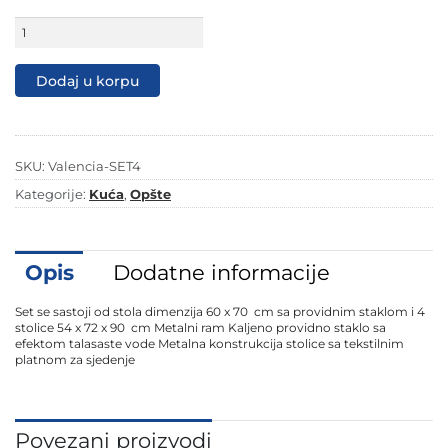
Expert
baštenska
garnitura
SET
Dodaj u korpu
4
Valencia
sto
60
x
SKU:
Valencia-SET4
70
cm
Kategorije:
Kuća
,
Opšte
i
4
stolice
količina
Opis
Dodatne informacije
Set se sastoji od stola dimenzija 60 x 70 cm sa providnim staklom i 4
stolice 54 x 72 x 90 cm Metalni ram Kaljeno providno staklo sa
efektom talasaste vode Metalna konstrukcija stolice sa tekstilnim
platnom za sjedenje
Povezani proizvodi