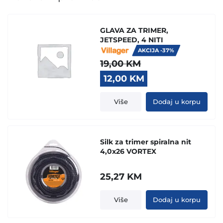
GLAVA ZA TRIMER,
JETSPEED, 4 NITI
AKCIJA -37%
19,00
KM
Original
Current
12,00
KM
price
price
was:
is:
Više
Dodaj u korpu
19,00 KM.
12,00 KM.
Silk za trimer spiralna nit
4,0x26 VORTEX
25,27
KM
Više
Dodaj u korpu