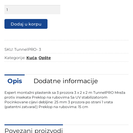
Expert
montažni
plastenik
sa
Dodaj u korpu
3
prozora
3
x
2
SKU:
TunnelPRO- 3
x
2
Kategorije:
Kuća
,
Opšte
m
TunnelPRO
količina
Opis
Dodatne informacije
Expert montažni plastenik sa 3 prozora 3 x 2 x 2 m TunnelPRO Mreža
protiv insekata Preklop na rubovima Sa UV stabilizatorom
Pocinkovane cijevi debljine: 25 mm 3 prozora po strani 1 vrata
(patentni zatvarač) Preklop na rubovima: 15 cm
Povezani proizvodi