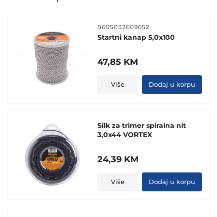
8605032609652
Startni kanap 5,0x100
47,85
KM
Više
Dodaj u korpu
Silk za trimer spiralna nit
3,0x44 VORTEX
24,39
KM
Više
Dodaj u korpu