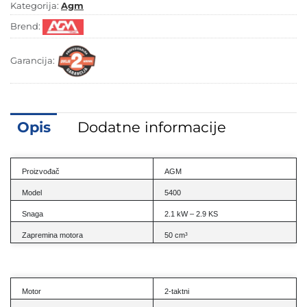
Kategorija:
Agm
Brend:
Garancija:
Opis
Dodatne informacije
Proizvođač
AGM
Model
5400
Snaga
2.1 kW – 2.9 KS
Zapremina motora
50 cm³
Motor
2-taktni