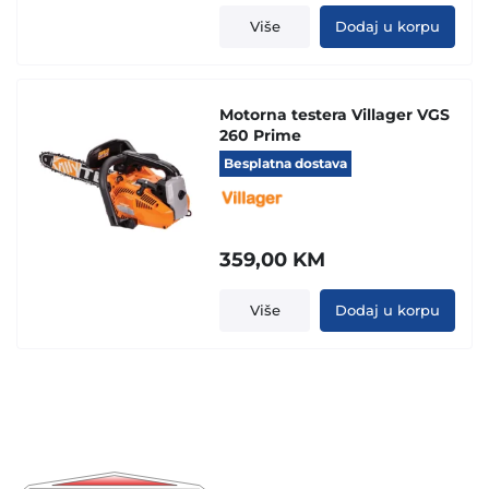
was:
is:
Više
Dodaj u korpu
579,00 KM.
549,00 KM.
Motorna testera Villager VGS
260 Prime
Besplatna dostava
359,00
KM
Više
Dodaj u korpu