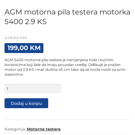
AGM motorna pila testera motorka
5400 2.9 KS
249,90
KM
Original
Current
199,00
KM
price
price
was:
is:
AGM 5400 motorne pila-testera je namjenjena hobi i kućnim
249,90 KM.
199,00 KM.
korisnicima koji žele da imaju pouzdan uređaj. Odlikuje je snažan
motor od 2.9 KS i mač dužine 45 cm tako da se može nositi sa svim
izazovima.
AGM
motorna
pila
testera
Dodaj u korpu
motorka
5400
2.9
KS
količina
Kategorija:
Motorne testere