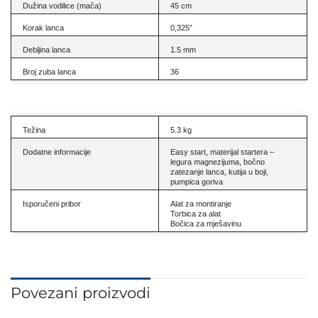
Dužina vodilice (mača)
45 cm
Korak lanca
0,325”
Debljina lanca
1.5 mm
Broj zuba lanca
36
Težina
5.3 kg
Dodatne informacije
Easy start, materijal startera –
legura magnezijuma, bočno
zatezanje lanca, kutija u boji,
pumpica goriva
Isporučeni pribor
Alat za montiranje
Torbica za alat
Bočica za mješavinu
Povezani proizvodi