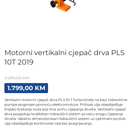
Motorni vertikalni cjepač drva PLS
10T 2019
2.299,00
KM
Original
Current
1.799,00
KM
price
price
was:
is:
Vertikalni motorni cjepač drva PLS 10 T funkcioniše na bazi hidraulične
2.299,00 KM.
1.799,00 KM.
pumpe pogonjen pomoću elektromotora. Pritisak ulja obezbjeđuje
linijsko kretanje noža koji ima svrhu cijepanja drveta. Vertikalni cjepač
drva posjeduje kvalitetan hidraulični sistem za veću snagu cijepanja
drveta. Idealno dimenzionisan hidraulični sistem uz optimalni protok
ulja obezbjeđuje kontinuiran rad bez pregrijavanja.