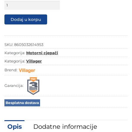
Motorni
vertikalni
cjepač
drva
Dodaj u korpu
PLS
10T
2019
količina
SKU:
8605032614953
Kategorija:
Motorni cjepači
Kategorija:
Villager
Brend:
Garancija:
Besplatna dostava
Opis
Dodatne informacije