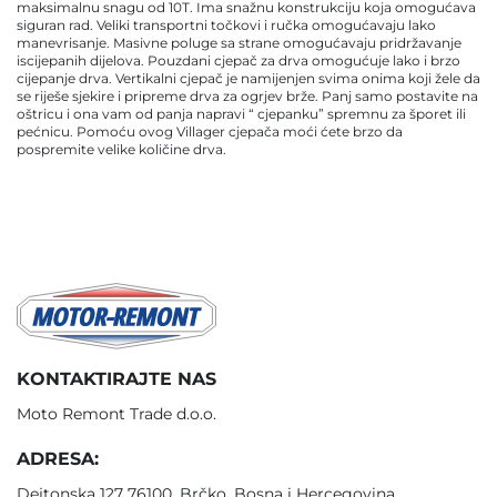
maksimalnu snagu od 10T. Ima snažnu konstrukciju koja omogućava
siguran rad. Veliki transportni točkovi i ručka omogućavaju lako
manevrisanje. Masivne poluge sa strane omogućavaju pridržavanje
iscijepanih dijelova. Pouzdani cjepač za drva omogućuje lako i brzo
cijepanje drva. Vertikalni cjepač je namijenjen svima onima koji žele da
se riješe sjekire i pripreme drva za ogrjev brže. Panj samo postavite na
oštricu i ona vam od panja napravi “ cjepanku” spremnu za šporet ili
pećnicu. Pomoću ovog Villager cjepača moći ćete brzo da
pospremite velike količine drva.
KONTAKTIRAJTE NAS
Moto Remont Trade d.o.o.
ADRESA:
Dejtonska 127 76100, Brčko, Bosna i Hercegovina