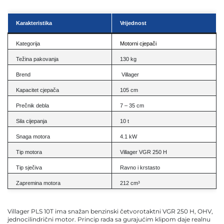
Karakteristika
Vrijednost
Kategorija
Motorni cjepači
Težina pakovanja
130 kg
Brend
Villager
Kapacitet cjepača
105 cm
Prečnik debla
7 – 35 cm
Sila cijepanja
10 t
Snaga motora
4.1 kW
Tip motora
Villager VGR 250 H
Tip sječiva
Ravno i krstasto
Zapremina motora
212 cm³
Villager PLS 10T ima snažan benzinski četvorotaktni VGR 250 H, OHV,
jednocilindrični motor. Princip rada sa gurajućim klipom daje realnu