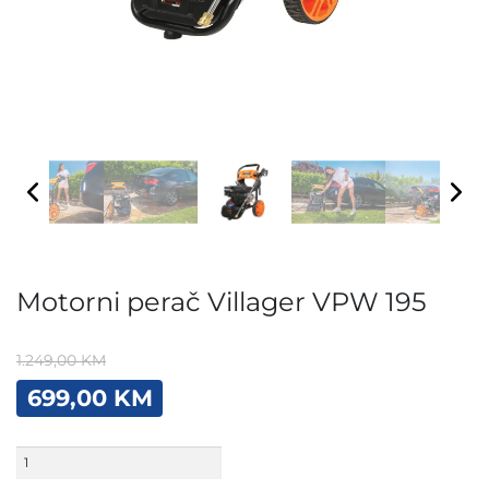
Motorni perač Villager VPW 195
1.249,00
KM
Original
Current
699,00
KM
price
price
was:
is:
Motorni
1.249,00 KM.
699,00 KM.
perač
Villager