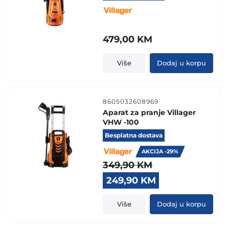
479,00
KM
Više
Dodaj u korpu
8605032608969
Aparat za pranje Villager
VHW -100
Besplatna dostava
AKCIJA -29%
349,90
KM
Original
Current
249,90
KM
price
price
was:
is:
Više
Dodaj u korpu
349,90 KM.
249,90 KM.