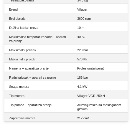
Težina pakovanja
34.5 kg
Brend
Villager
Broj obrtaja
3600 rpm
Dužina kabla i creva
10 m
Maksimalna temperatura vode – aparati
40 °C
za pranje
Maksimalni pritisak
220 bar
Maksimalni protok
570 l/h
Namena – aparati za pranje
Profesionalni perač
Radni pritisak – aparati za pranje
186 bar
Snaga motora
4.1 kW
Tip motora
Villager VGR 250 H
Tip pumpe – aparati za pranje
Aluminijumska sa mesinganom
glavom
Zapremina motora
212 cm³