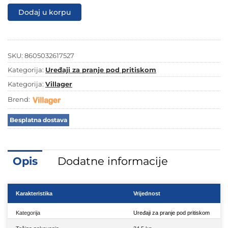
VPW
Dodaj u korpu
195
količina
SKU:
8605032617527
Kategorija:
Uređaji za pranje pod pritiskom
Kategorija:
Villager
Brend:
Besplatna dostava
Opis
Dodatne informacije
Karakteristika
Vrijednost
Kategorija
Uređaji za pranje pod pritiskom